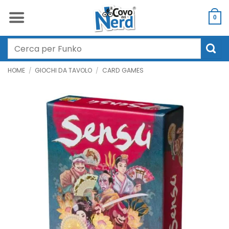
Salta
ai
0
contenuti
Cerca:
HOME
/
GIOCHI DA TAVOLO
/
CARD GAMES