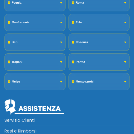
Foggia
▼
Roma
▼
Manfredonia
▼
Erba
▼
Bari
▼
Cosenza
▼
Trapani
▼
Parma
▼
Melzo
▼
Montevarchi
▼
Servizio Clienti
Resi e Rimborsi