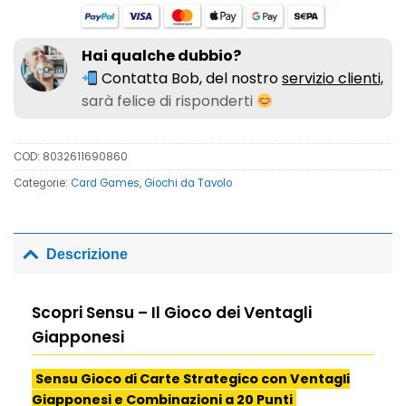
Hai qualche dubbio?
Contatta Bob, del nostro
servizio clienti,
sarà felice di risponderti
COD:
8032611690860
Categorie:
Card Games
,
Giochi da Tavolo
Descrizione
Scopri Sensu – Il Gioco dei Ventagli
Giapponesi
Sensu Gioco di Carte Strategico con Ventagli
Giapponesi e Combinazioni a 20 Punti