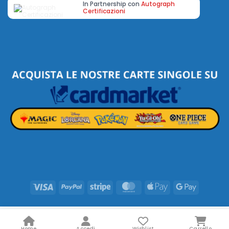
In Partnership con
Autograph
Certificazioni
Visa
PayPal
Stripe
MasterCard
Apple
Google
Pay
Pay
Home
Accedi
Wishlist
Carrello