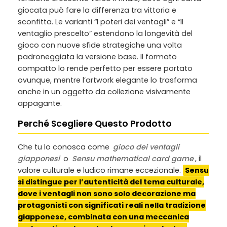
giocata può fare la differenza tra vittoria e
sconfitta. Le varianti “I poteri dei ventagli” e “Il
ventaglio prescelto” estendono la longevità del
gioco con nuove sfide strategiche una volta
padroneggiata la versione base. Il formato
compatto lo rende perfetto per essere portato
ovunque, mentre l’artwork elegante lo trasforma
anche in un oggetto da collezione visivamente
appagante.
Perché Scegliere Questo Prodotto
Che tu lo conosca come
gioco dei ventagli
giapponesi
o
Sensu mathematical card game
, il
valore culturale e ludico rimane eccezionale.
Sensu
si distingue per l’autenticità del tema culturale,
dove i ventagli non sono solo decorazione ma
protagonisti con significati reali nella tradizione
giapponese, combinata con una meccanica