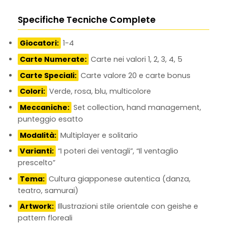
Specifiche Tecniche Complete
Giocatori:
1-4
Carte Numerate:
Carte nei valori 1, 2, 3, 4, 5
Carte Speciali:
Carte valore 20 e carte bonus
Colori:
Verde, rosa, blu, multicolore
Meccaniche:
Set collection, hand management,
punteggio esatto
Modalità:
Multiplayer e solitario
Varianti:
“I poteri dei ventagli”, “Il ventaglio
prescelto”
Tema:
Cultura giapponese autentica (danza,
teatro, samurai)
Artwork:
Illustrazioni stile orientale con geishe e
pattern floreali