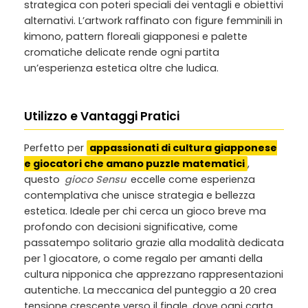
strategica con poteri speciali dei ventagli e obiettivi
alternativi. L’artwork raffinato con figure femminili in
kimono, pattern floreali giapponesi e palette
cromatiche delicate rende ogni partita
un’esperienza estetica oltre che ludica.
Utilizzo e Vantaggi Pratici
Perfetto per
appassionati di cultura giapponese
e giocatori che amano puzzle matematici
,
questo
gioco Sensu
eccelle come esperienza
contemplativa che unisce strategia e bellezza
estetica. Ideale per chi cerca un gioco breve ma
profondo con decisioni significative, come
passatempo solitario grazie alla modalità dedicata
per 1 giocatore, o come regalo per amanti della
cultura nipponica che apprezzano rappresentazioni
autentiche. La meccanica del punteggio a 20 crea
tensione crescente verso il finale, dove ogni carta