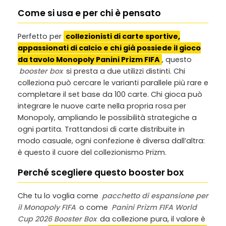
Come si usa e per chi è pensato
Perfetto per
collezionisti di carte sportive,
appassionati di calcio e chi già possiede il gioco
da tavolo Monopoly Panini Prizm FIFA
, questo
booster box
si presta a due utilizzi distinti. Chi
colleziona può cercare le varianti parallele più rare e
completare il set base da 100 carte. Chi gioca può
integrare le nuove carte nella propria rosa per
Monopoly, ampliando le possibilità strategiche a
ogni partita. Trattandosi di carte distribuite in
modo casuale, ogni confezione è diversa dall’altra:
è questo il cuore del collezionismo Prizm.
Perché scegliere questo booster box
Che tu lo voglia come
pacchetto di espansione per
il Monopoly FIFA
o come
Panini Prizm FIFA World
Cup 2026 Booster Box
da collezione pura, il valore è