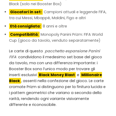
Black (solo nei Booster Box)
Giocatori in set:
Campioni attuali e leggende FIFA,
tra cui Messi, Mbappé, Maldini, Figo e altri
Età consigliata:
8 anni e oltre
Compatibilità:
Monopoly Panini Prizm: FIFA World
Cup (gioco da tavolo, venduto separatamente)
Le carte di questo
pacchetto espansione Panini
FIFA
condividono il medesimo set base del gioco
da tavolo, ma con una differenza importante: i
Booster Box sono l’unico modo per trovare gli
inserti esclusivi
Black Money Blast
e
Millionaire
Black
, assenti nella confezione del gioco. Le carte
cromate Prizm si distinguono per la finitura lucida e
i pattern geometrici che variano a seconda della
rarità, rendendo ogni variante visivamente
differente e riconoscibile.