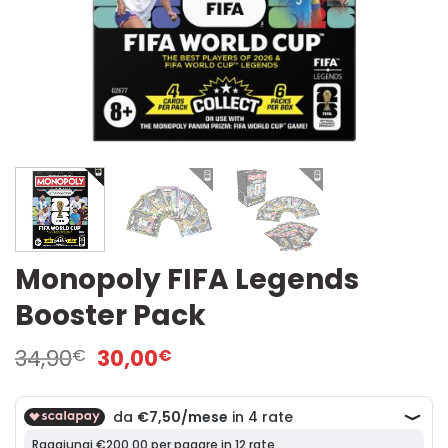
Monopoly FIFA Legends
Booster Pack
Il
Il
34,90
30,00
€
€
prezzo
prezzo
originale
attuale
era:
è:
34,90€.
30,00€.