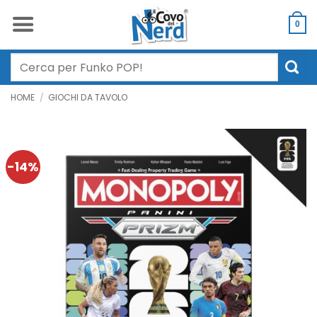
Salta
ai
0
contenuti
Cerca:
HOME
/
GIOCHI DA TAVOLO
-14%