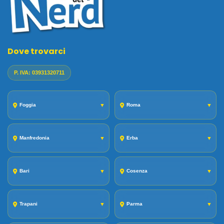
Dove trovarci
P. IVA: 03931320711
Foggia
▼
Roma
▼
Manfredonia
▼
Erba
▼
Bari
▼
Cosenza
▼
Trapani
▼
Parma
▼