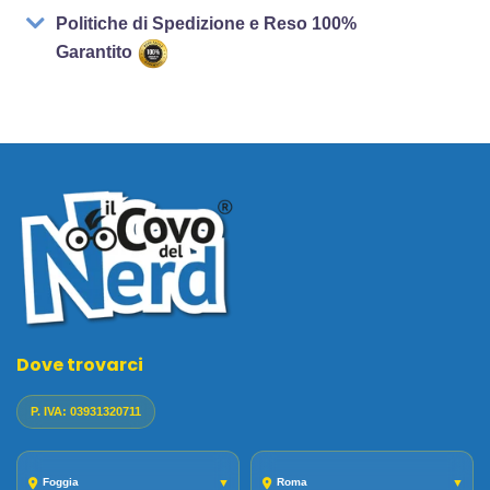
Politiche di Spedizione e Reso 100%
Garantito
Dove trovarci
P. IVA: 03931320711
Foggia
▼
Roma
▼