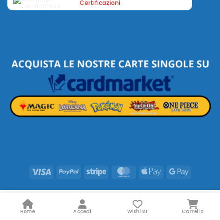
Certificazioni
Visa
PayPal
Stripe
MasterCard
Apple
Google
Pay
Pay
Home
Accedi
Wishlist
Carrello