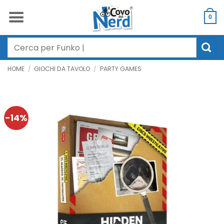
Salta
ai
0
contenuti
Cerca:
HOME
/
GIOCHI DA TAVOLO
/
PARTY GAMES
-14%