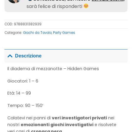
sarà felice di risponderti
COD:
9788831382939
Categorie:
Giochi da Tavolo
,
Party Games
Descrizione
Il diadema di mezzanotte – Hidden Games
Giocatori: 1 – 6
Età: 14 – 99
Tempo: 90 – 150′
Calatevi nei panni di
veri investigatori privati
nei
nostri
emozionanti giochi investigativi
e risolvete
veri casi di
cronaca nera
.