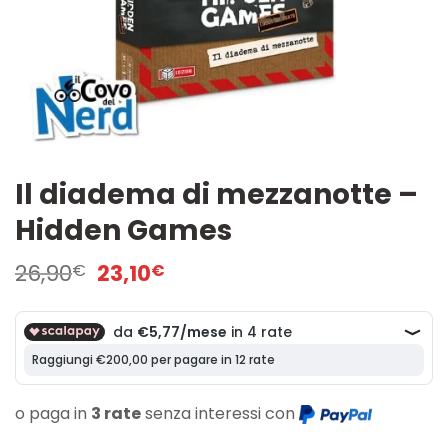
Il diadema di mezzanotte –
Hidden Games
Il
Il
26,90
23,10
€
€
prezzo
prezzo
originale
attuale
era:
è:
26,90€.
23,10€.
o paga in
3 rate
senza interessi con