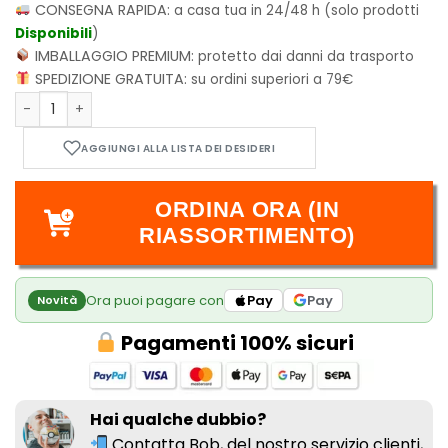
CONSEGNA RAPIDA:
a casa tua in 24/48 h (solo prodotti
Disponibili
)
IMBALLAGGIO PREMIUM:
protetto dai danni da trasporto
SPEDIZIONE GRATUITA:
su ordini superiori a 79€
Il diadema di mezzanotte - Hidden Games quantità
ORDINA ORA (IN
RIASSORTIMENTO)
Ora puoi pagare con
Pay
Pay
Novità
Pagamenti 100% sicuri
Hai qualche dubbio?
Contatta Bob, del nostro
servizio clienti,