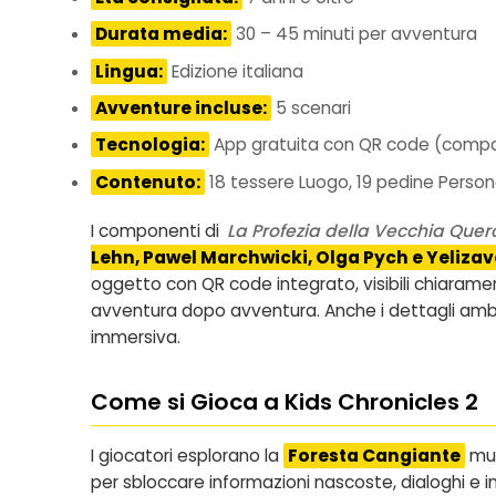
Durata media:
30 – 45 minuti per avventura
Lingua:
Edizione italiana
Avventure incluse:
5 scenari
Tecnologia:
App gratuita con QR code (compatibi
Contenuto:
18 tessere Luogo, 19 pedine Person
I componenti di
La Profezia della Vecchia Quer
Lehn, Pawel Marchwicki, Olga Pych e Yeliza
oggetto con QR code integrato, visibili chiaramen
avventura dopo avventura. Anche i dettagli amb
immersiva.
Come si Gioca a Kids Chronicles 2
I giocatori esplorano la
Foresta Cangiante
muo
per sbloccare informazioni nascoste, dialoghi e i