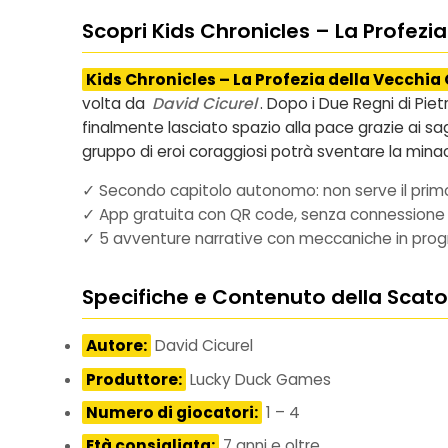
Scopri Kids Chronicles – La Profezi
Kids Chronicles – La Profezia della Vecchia
volta da
David Cicurel
. Dopo i Due Regni di Pie
finalmente lasciato spazio alla pace grazie ai sag
gruppo di eroi coraggiosi potrà sventare la minacc
✓ Secondo capitolo autonomo: non serve il prim
✓ App gratuita con QR code, senza connessione 
✓ 5 avventure narrative con meccaniche in prog
Specifiche e Contenuto della Scato
Autore:
David Cicurel
Produttore:
Lucky Duck Games
Numero di giocatori:
1 – 4
Età consigliata:
7 anni e oltre