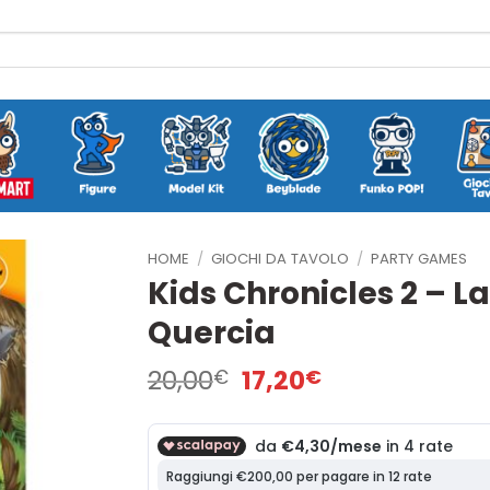
HOME
/
GIOCHI DA TAVOLO
/
PARTY GAMES
Kids Chronicles 2 – L
Quercia
Il
Il
20,00
17,20
€
€
prezzo
prezzo
originale
attuale
era:
è:
20,00€.
17,20€.