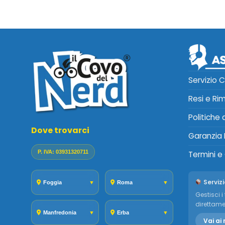
Servizio C
Resi e Ri
Politiche
Dove trovarci
Garanzia 
P. IVA: 03931320711
Termini e
Servizi
Foggia
▼
Roma
▼
Gestisci i 
direttame
Manfredonia
▼
Erba
▼
Vai ai 