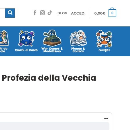
ACCEDI
0,00
€
0
BLOG
a Profezia della Vecchia