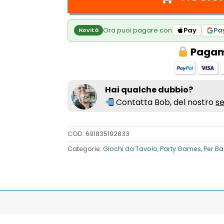
Ora puoi pagare con
Pay
Pa
Novità
Pagame
Hai qualche dubbio?
Contatta Bob, del nostro
se
COD:
691835192833
Categorie:
Giochi da Tavolo
,
Party Games
,
Per B