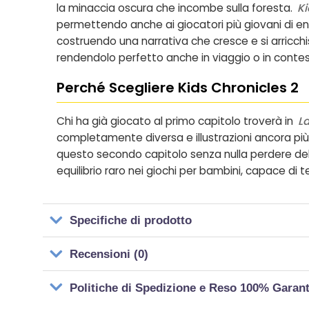
la minaccia oscura che incombe sulla foresta.
Ki
permettendo anche ai giocatori più giovani di ent
costruendo una narrativa che cresce e si arricchi
rendendolo perfetto anche in viaggio o in contes
Perché Scegliere Kids Chronicles 2
Chi ha già giocato al primo capitolo troverà in
La
completamente diversa e illustrazioni ancora più r
questo secondo capitolo senza nulla perdere del
equilibrio raro nei giochi per bambini, capace di t
Specifiche di prodotto
Recensioni (0)
Politiche di Spedizione e Reso 100% Garan