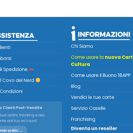
Chi Siamo
lienti
Come usare la
nuova Car
mborsi
Cultura
 di Spedizione
Come usare il Buono 18APP
Il Covo del Nerd
Blog
 Condizioni
Vendici le tue carte
o Clienti Post-Vendita
Servizio Caselle
tuoi ordini, tracking e resi
Franchising
nte dal tuo account.
Diventa un reseller
miei ordini →