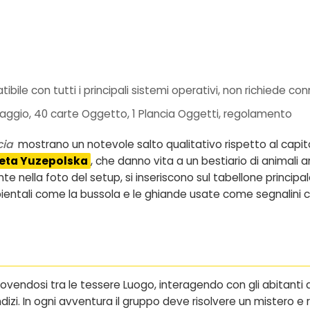
le con tutti i principali sistemi operativi, non richiede con
aggio, 40 carte Oggetto, 1 Plancia Oggetti, regolamento
cia
mostrano un notevole salto qualitativo rispetto al capitol
veta Yuzepolska
, che danno vita a un bestiario di animali 
te nella foto del setup, si inseriscono sul tabellone principa
ientali come la bussola e le ghiande usate come segnalini 
vendosi tra le tessere Luogo, interagendo con gli abitanti 
ndizi. In ogni avventura il gruppo deve risolvere un mistero