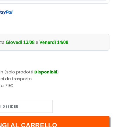
tra
Giovedì 13/08
e
Venerdì 14/08
.
 h (solo prodotti
Disponibili
)
ni da trasporto
i a 79€
chia Quercia quantità
NGI AL CARRELLO