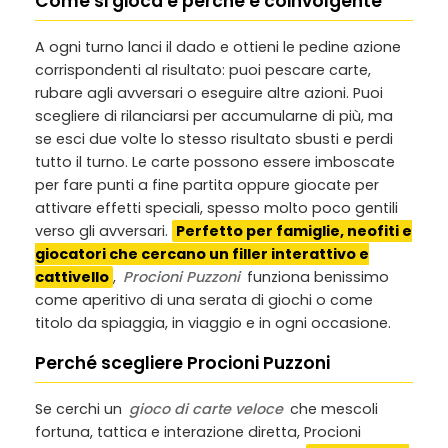
Come si gioca e perché è coinvolgente
A ogni turno lanci il dado e ottieni le pedine azione
corrispondenti al risultato: puoi pescare carte,
rubare agli avversari o eseguire altre azioni. Puoi
scegliere di rilanciarsi per accumularne di più, ma
se esci due volte lo stesso risultato sbusti e perdi
tutto il turno. Le carte possono essere imboscate
per fare punti a fine partita oppure giocate per
attivare effetti speciali, spesso molto poco gentili
verso gli avversari.
Perfetto per famiglie, neofiti e
giocatori che cercano un filler interattivo e
cattivello
,
Procioni Puzzoni
funziona benissimo
come aperitivo di una serata di giochi o come
titolo da spiaggia, in viaggio e in ogni occasione.
Perché scegliere Procioni Puzzoni
Se cerchi un
gioco di carte veloce
che mescoli
fortuna, tattica e interazione diretta, Procioni