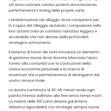
chi ama costruire combo potenti sincronizzando
perfettamente il timing delle proprie carte.
L’ambientazione nel villaggio dove competete per
la Coppa del Villaggio aiutando i compaesani nelle
loro attività crea un contesto narrativo leggero e
accessibile che non distrae dalla profondità
strategica sottostante.
Il sistema di favori dei vicini introduce un elemento
di gestione risorse dove dovrete bilanciare l’aiuto
fornito alla comunità con la costruzione della
vostra economia personale e la ricerca di
avventure che vi permetteranno di distinguervi dal
vostro tenace rivale.
La durata contenuta di 30-45 minuti rende ogni
partita intensa dall’inizio alla fine senza tempi morti.
La varietà delle 100 carte diverse garantisce
altissima rigiocabilità con strategie sempre nuove