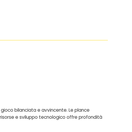
 gioco bilanciata e avvincente. Le plance
 risorse e sviluppo tecnologico offre profondità