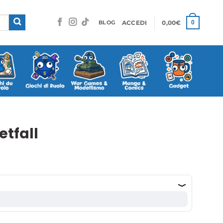
ACCEDI
0,00
€
0
BLOG
etfall