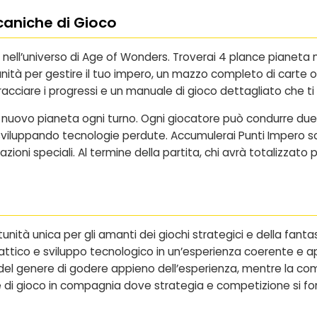
aniche di Gioco
si nell’universo di Age of Wonders. Troverai 4 plance pianet
 unità per gestire il tuo impero, un mazzo completo di carte o
tracciare i progressi e un manuale di gioco dettagliato che 
un nuovo pianeta ogni turno. Ogni giocatore può condurre due
 e sviluppando tecnologie perdute. Accumulerai Punti Impero
ni speciali. Al termine della partita, chi avrà totalizzato p
ità unica per gli amanti dei giochi strategici e della fanta
attico e sviluppo tecnologico in un’esperienza coerente e 
i del genere di godere appieno dell’esperienza, mentre la 
e di gioco in compagnia dove strategia e competizione si fo