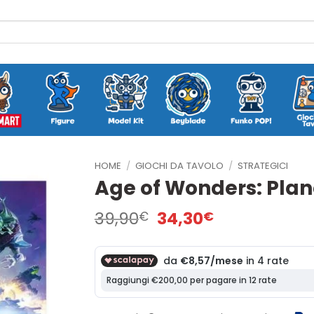
HOME
/
GIOCHI DA TAVOLO
/
STRATEGICI
Age of Wonders: Plan
Il
Il
39,90
34,30
€
€
prezzo
prezzo
originale
attuale
era:
è:
39,90€.
34,30€.