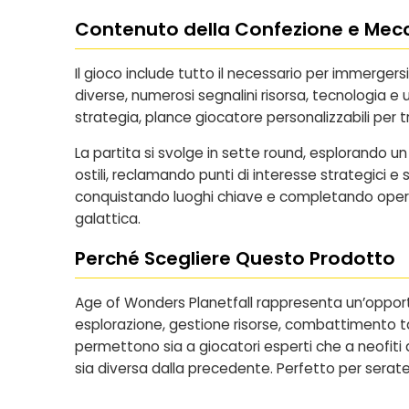
Contenuto della Confezione e Mecc
Il gioco include tutto il necessario per immerger
diverse, numerosi segnalini risorsa, tecnologia e
strategia, plance giocatore personalizzabili per 
La partita si svolge in sette round, esplorando 
ostili, reclamando punti di interesse strategici
conquistando luoghi chiave e completando operazio
galattica.
Perché Scegliere Questo Prodotto
Age of Wonders Planetfall rappresenta un’opportun
esplorazione, gestione risorse, combattimento t
permettono sia a giocatori esperti che a neofit
sia diversa dalla precedente. Perfetto per serat