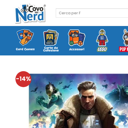
Salta
ai
Cerca:
contenuti
-14%