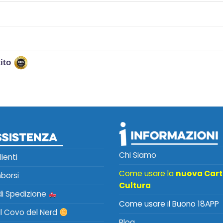
tito
Chi Siamo
lienti
Come usare la
nuova Car
mborsi
Cultura
 di Spedizione
Come usare il Buono 18APP
Il Covo del Nerd
Blog