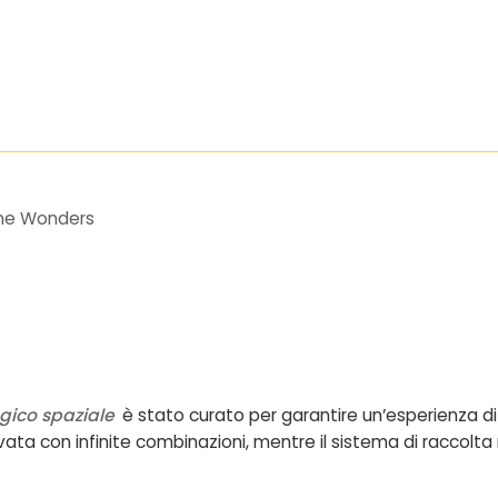
ane Wonders
gico spaziale
è stato curato per garantire un’esperienza di
vata con infinite combinazioni, mentre il sistema di raccolta