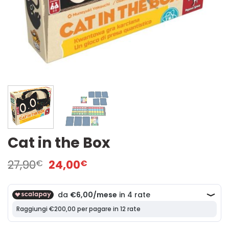
Cat in the Box
Il
Il
27,90
24,00
€
€
prezzo
prezzo
originale
attuale
era:
è:
27,90€.
24,00€.