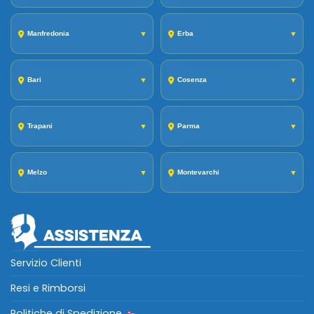
Manfredonia
▼
Erba
▼
Bari
▼
Cosenza
▼
Trapani
▼
Parma
▼
Melzo
▼
Montevarchi
▼
Servizio Clienti
Resi e Rimborsi
Politiche di Spedizione