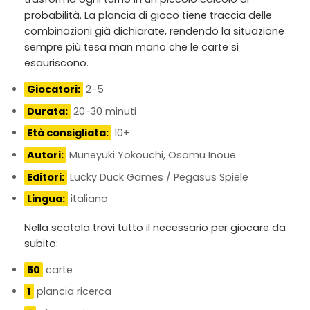
probabilità. La plancia di gioco tiene traccia delle
combinazioni già dichiarate, rendendo la situazione
sempre più tesa man mano che le carte si
esauriscono.
Giocatori:
2-5
Durata:
20-30 minuti
Età consigliata:
10+
Autori:
Muneyuki Yokouchi, Osamu Inoue
Editori:
Lucky Duck Games / Pegasus Spiele
Lingua:
italiano
Nella scatola trovi tutto il necessario per giocare da
subito:
50
carte
1
plancia ricerca