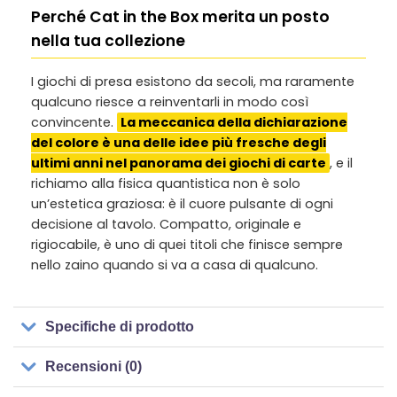
Perché Cat in the Box merita un posto
nella tua collezione
I giochi di presa esistono da secoli, ma raramente
qualcuno riesce a reinventarli in modo così
convincente.
La meccanica della dichiarazione
del colore è una delle idee più fresche degli
ultimi anni nel panorama dei giochi di carte
, e il
richiamo alla fisica quantistica non è solo
un’estetica graziosa: è il cuore pulsante di ogni
decisione al tavolo. Compatto, originale e
rigiocabile, è uno di quei titoli che finisce sempre
nello zaino quando si va a casa di qualcuno.
Specifiche di prodotto
Recensioni (0)