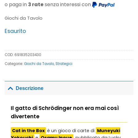
o paga in
3 rate
senza interessi con
Giochi da Tavolo
Esaurito
COD:
691835203430
Categorie:
Giochi da Tavolo
,
Strategici
Descrizione
Il gatto di Schrödinger non era mai così
divertente
Cat in the Box
è un gioco di carte di
Muneyuki
Yokouchi
e
Osamu Inoue
, pubblicato da Lucky