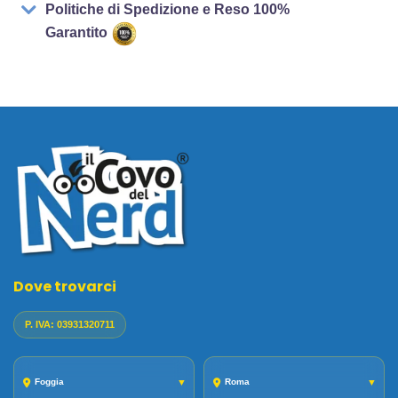
Politiche di Spedizione e Reso 100%
Garantito
Dove trovarci
P. IVA: 03931320711
Foggia
▼
Roma
▼