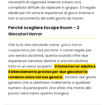
necessità di ragionare insieme creano una
complicità difficile da replicare in gruppo. È il regalo
ideale per chi ama le esperienze di gioco intense e
non si accontenta dei soliti giochi da tavolo.
Perché scegliere Escape Room – 2
Giocatori Horror
Che tu lo stia cercando come
gioco horror
cooperativo per due persone
o come regalo per
una serata da brividi, questa scatola offre due
esperienze narrative distinte e una introduttiva,
tutto in un unico acquisto.
Il tema horror adulto e
il bilanciamento preciso per due giocatori lo
rendono unico nel suo genere
, lontano dai giochi
generici che si adattano malamente a qualsiasi
numero di partecipanti. Una sfida che mette alla
prova i nervi tanto quanto la logica.