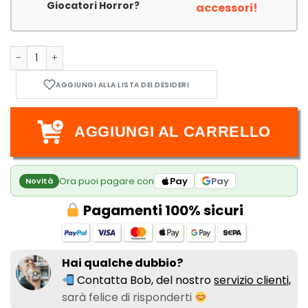
Giocatori Horror?
accessori!
Escape Room - 2 Giocatori Horror quantità
AGGIUNGI AL CARRELLO
Ora puoi pagare con
Pay
Pay
Novità
Pagamenti 100% sicuri
Hai qualche dubbio?
Contatta Bob, del nostro
servizio clienti,
sarà felice di risponderti