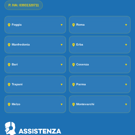
P. IVA: 03931320711
Foggia
▼
Roma
▼
Manfredonia
▼
Erba
▼
Bari
▼
Cosenza
▼
Trapani
▼
Parma
▼
Melzo
▼
Montevarchi
▼