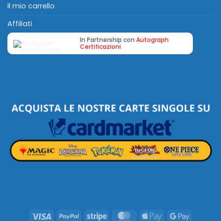
Il mio carrello
Affiliati
In Partnership con
Autograph
Certificazioni
Visa
PayPal
Stripe
MasterCard
Apple
Google