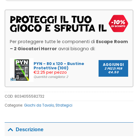
Per proteggere tutte le componenti di
Escape Room
– 2 Giocatori Horror
avrai bisogno di:
PYN - 80 x 120 - Bustine
AGGIUNGI
Protettive (100)
2 PEZZI PER
€2.25 per pezzo
€4.50
Quantità consigliata: 2
COD:
8034055582732
Categorie:
Giochi da Tavolo
,
Strategici
Descrizione