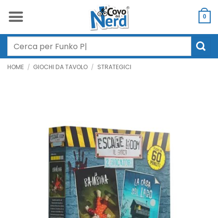
Salta
ai
0
contenuti
Cerca:
HOME
/
GIOCHI DA TAVOLO
/
STRATEGICI