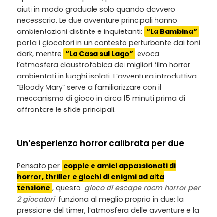
aiuti in modo graduale solo quando davvero
necessario. Le due avventure principali hanno
ambientazioni distinte e inquietanti:
“La Bambina”
porta i giocatori in un contesto perturbante dai toni
dark, mentre
“La Casa sul Lago”
evoca
l’atmosfera claustrofobica dei migliori film horror
ambientati in luoghi isolati. L’avventura introduttiva
“Bloody Mary” serve a familiarizzare con il
meccanismo di gioco in circa 15 minuti prima di
affrontare le sfide principali.
Un’esperienza horror calibrata per due
Pensato per
coppie e amici appassionati di
horror, thriller e giochi di enigmi ad alta
tensione
, questo
gioco di escape room horror per
2 giocatori
funziona al meglio proprio in due: la
pressione del timer, l’atmosfera delle avventure e la