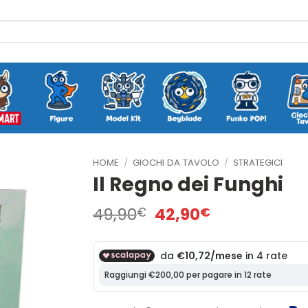
HOME
/
GIOCHI DA TAVOLO
/
STRATEGICI
Il Regno dei Funghi
Il
Il
49,90
42,90
€
€
prezzo
prezzo
originale
attuale
era:
è:
49,90€.
42,90€.