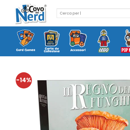
Salta
ai
Cerca:
contenuti
-14%