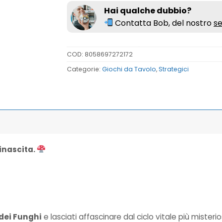
Hai qualche dubbio?
Contatta Bob, del nostro
se
COD:
8058697272172
Categorie:
Giochi da Tavolo
,
Strategici
Rinascita.
dei Funghi
e lasciati affascinare dal ciclo vitale più mister