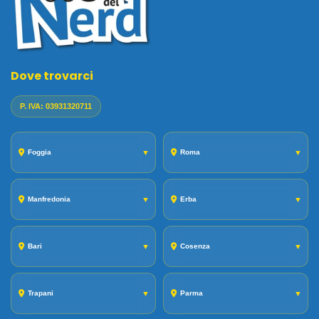
Dove trovarci
P. IVA: 03931320711
Foggia
▼
Roma
▼
Manfredonia
▼
Erba
▼
Bari
▼
Cosenza
▼
Trapani
▼
Parma
▼