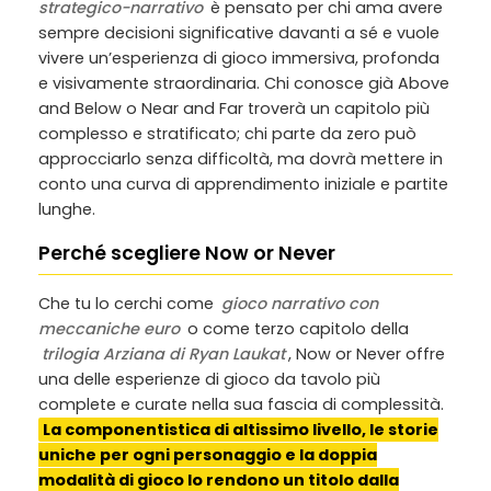
strategico-narrativo
è pensato per chi ama avere
sempre decisioni significative davanti a sé e vuole
vivere un’esperienza di gioco immersiva, profonda
e visivamente straordinaria. Chi conosce già Above
and Below o Near and Far troverà un capitolo più
complesso e stratificato; chi parte da zero può
approcciarlo senza difficoltà, ma dovrà mettere in
conto una curva di apprendimento iniziale e partite
lunghe.
Perché scegliere Now or Never
Che tu lo cerchi come
gioco narrativo con
meccaniche euro
o come terzo capitolo della
trilogia Arziana di Ryan Laukat
, Now or Never offre
una delle esperienze di gioco da tavolo più
complete e curate nella sua fascia di complessità.
La componentistica di altissimo livello, le storie
uniche per ogni personaggio e la doppia
modalità di gioco lo rendono un titolo dalla