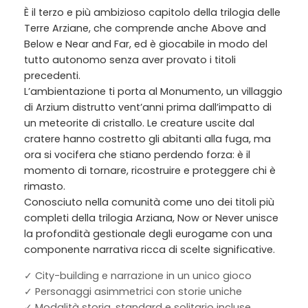
È il terzo e più ambizioso capitolo della trilogia delle
Terre Arziane, che comprende anche Above and
Below e Near and Far, ed è giocabile in modo del
tutto autonomo senza aver provato i titoli
precedenti.
L’ambientazione ti porta al Monumento, un villaggio
di Arzium distrutto vent’anni prima dall’impatto di
un meteorite di cristallo. Le creature uscite dal
cratere hanno costretto gli abitanti alla fuga, ma
ora si vocifera che stiano perdendo forza: è il
momento di tornare, ricostruire e proteggere chi è
rimasto.
Conosciuto nella comunità come uno dei titoli più
completi della
trilogia Arziana
, Now or Never unisce
la profondità gestionale degli eurogame con una
componente narrativa ricca di scelte significative.
✓ City-building e narrazione in un unico gioco
✓ Personaggi asimmetrici con storie uniche
✓ Modalità storia, standard e solitario incluse