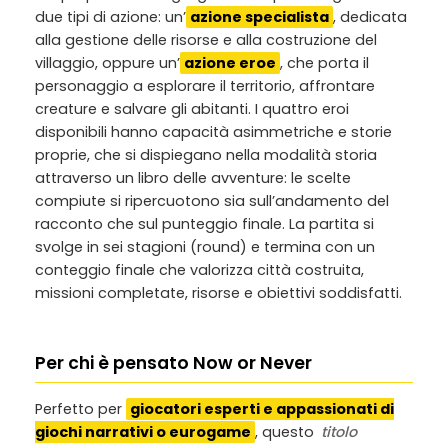
due tipi di azione: un’
azione specialista
, dedicata
alla gestione delle risorse e alla costruzione del
villaggio, oppure un’
azione eroe
, che porta il
personaggio a esplorare il territorio, affrontare
creature e salvare gli abitanti. I quattro eroi
disponibili hanno capacità asimmetriche e storie
proprie, che si dispiegano nella modalità storia
attraverso un libro delle avventure: le scelte
compiute si ripercuotono sia sull’andamento del
racconto che sul punteggio finale. La partita si
svolge in sei stagioni (round) e termina con un
conteggio finale che valorizza città costruita,
missioni completate, risorse e obiettivi soddisfatti.
Per chi è pensato Now or Never
Perfetto per
giocatori esperti e appassionati di
giochi narrativi o eurogame
, questo
titolo