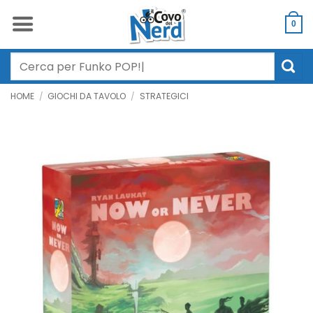
Salta
ai
0
contenuti
Cerca:
HOME
/
GIOCHI DA TAVOLO
/
STRATEGICI