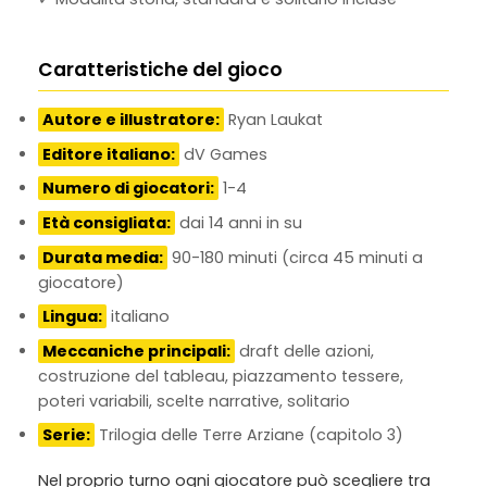
Caratteristiche del gioco
Autore e illustratore:
Ryan Laukat
Editore italiano:
dV Games
Numero di giocatori:
1-4
Età consigliata:
dai 14 anni in su
Durata media:
90-180 minuti (circa 45 minuti a
giocatore)
Lingua:
italiano
Meccaniche principali:
draft delle azioni,
costruzione del tableau, piazzamento tessere,
poteri variabili, scelte narrative, solitario
Serie:
Trilogia delle Terre Arziane (capitolo 3)
Nel proprio turno ogni giocatore può scegliere tra