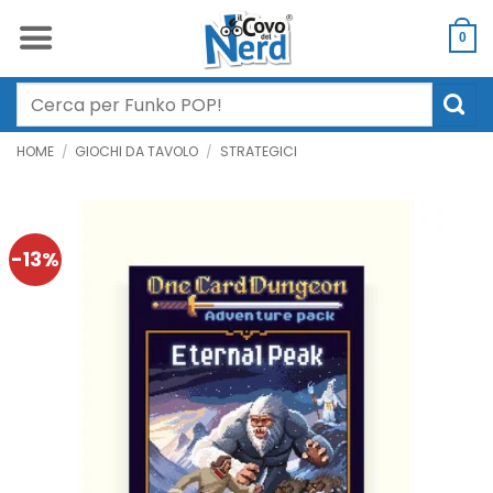
Salta
ai
0
contenuti
Cerca:
HOME
/
GIOCHI DA TAVOLO
/
STRATEGICI
-13%