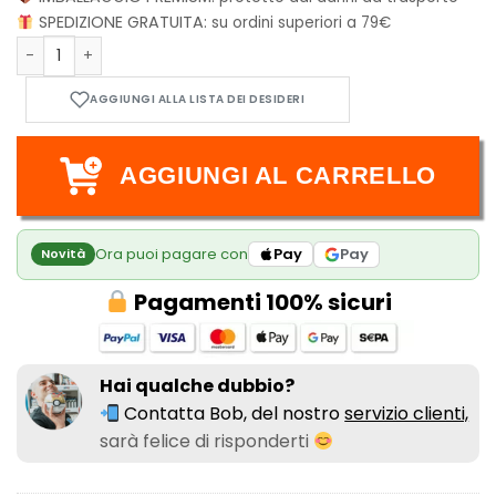
SPEDIZIONE GRATUITA:
su ordini superiori a 79€
One Card Dungeon Adventure Pack: Eternal Peak quantità
AGGIUNGI AL CARRELLO
Ora puoi pagare con
Pay
Pay
Novità
Pagamenti 100% sicuri
Hai qualche dubbio?
Contatta Bob, del nostro
servizio clienti,
sarà felice di risponderti