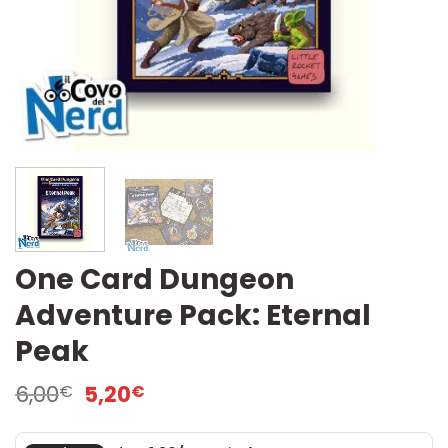
One Card Dungeon
Adventure Pack: Eternal
Peak
Il
Il
6,00
5,20
€
€
prezzo
prezzo
originale
attuale