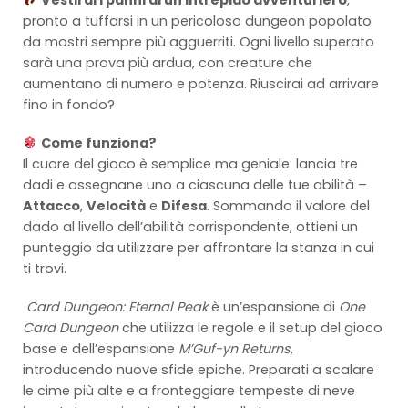
Vestirai i panni di un intrepido avventuriero
,
pronto a tuffarsi in un pericoloso dungeon popolato
da mostri sempre più agguerriti. Ogni livello superato
sarà una prova più ardua, con creature che
aumentano di numero e potenza. Riuscirai ad arrivare
fino in fondo?
Come funziona?
Il cuore del gioco è semplice ma geniale: lancia tre
dadi e assegnane uno a ciascuna delle tue abilità –
Attacco
,
Velocità
e
Difesa
. Sommando il valore del
dado al livello dell’abilità corrispondente, ottieni un
punteggio da utilizzare per affrontare la stanza in cui
ti trovi.
Card Dungeon: Eternal Peak
è un’espansione di
One
Card Dungeon
che utilizza le regole e il setup del gioco
base e dell’espansione
M’Guf-yn Returns
,
introducendo nuove sfide epiche. Preparati a scalare
le cime più alte e a fronteggiare tempeste di neve