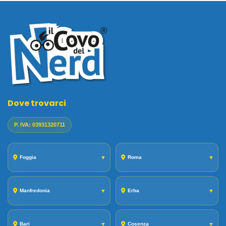
Dove trovarci
P. IVA: 03931320711
Foggia
▼
Roma
▼
Manfredonia
▼
Erba
▼
Bari
▼
Cosenza
▼