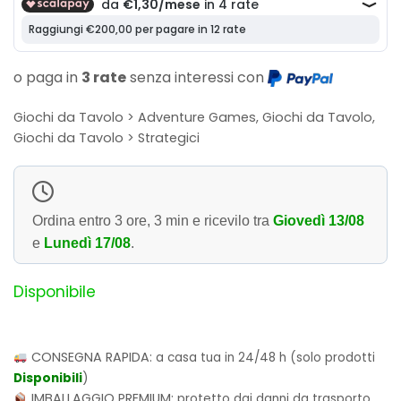
era:
è:
6,00€.
5,20€.
o paga in
3 rate
senza interessi con
Giochi da Tavolo > Adventure Games, Giochi da Tavolo,
Giochi da Tavolo > Strategici
Ordina entro
3 ore, 3 min
e ricevilo tra
Giovedì 13/08
e
Lunedì 17/08
.
Disponibile
CONSEGNA RAPIDA:
a casa tua in 24/48 h (solo prodotti
Disponibili
)
IMBALLAGGIO PREMIUM:
protetto dai danni da trasporto