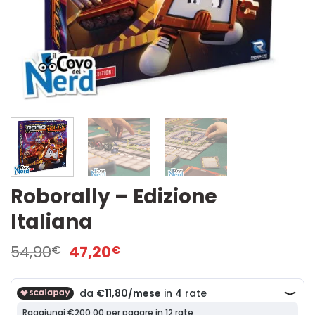
Roborally – Edizione
Italiana
Il
Il
54,90
47,20
€
€
prezzo
prezzo
originale
attuale
era:
è:
54,90€.
47,20€.