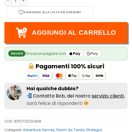
Roborally - Edizione Italiana quantità
AGGIUNGI AL CARRELLO
Ora puoi pagare con
Pay
Pay
Novità
Pagamenti 100% sicuri
Hai qualche dubbio?
Contatta Bob, del nostro
servizio clienti,
sarà felice di risponderti
COD:
8051772020408
Categorie:
Adventure Games
,
Giochi da Tavolo
,
Strategici