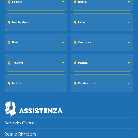
Foggia
▼
Roma
▼
Manfredonia
▼
Erba
▼
Bari
▼
Cosenza
▼
Trapani
▼
Parma
▼
Melzo
▼
Montevarchi
▼
Servizio Clienti
Resi e Rimborsi