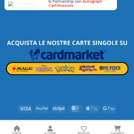
In Partnership con
Autograph
Certificazioni
Visa
PayPal
Stripe
MasterCard
Apple
Google
Pay
Pay
Home
Accedi
Wishlist
Carrello