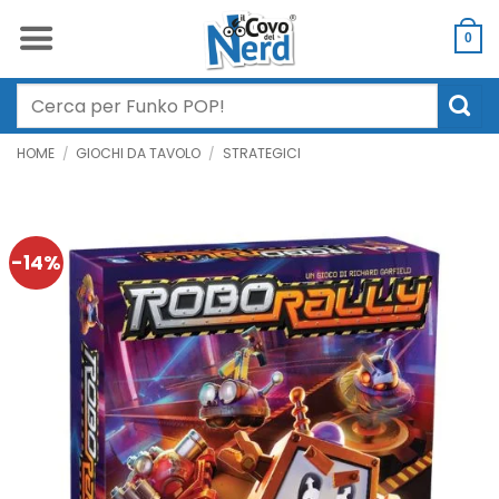
Salta
ai
0
contenuti
Cerca:
HOME
/
GIOCHI DA TAVOLO
/
STRATEGICI
-14%