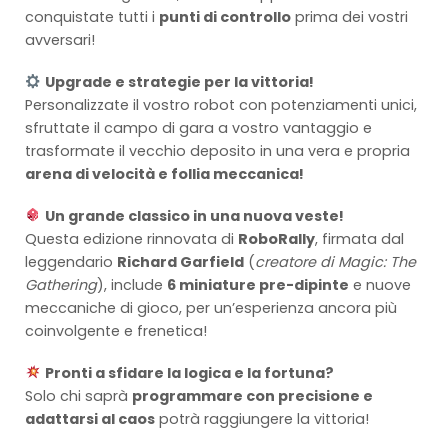
conquistate tutti i
punti di controllo
prima dei vostri
avversari!
Upgrade e strategie per la vittoria!
Personalizzate il vostro robot con potenziamenti unici,
sfruttate il campo di gara a vostro vantaggio e
trasformate il vecchio deposito in una vera e propria
arena di velocità e follia meccanica!
Un grande classico in una nuova veste!
Questa edizione rinnovata di
RoboRally
, firmata dal
leggendario
Richard Garfield
(
creatore di Magic: The
Gathering
), include
6 miniature pre-dipinte
e nuove
meccaniche di gioco, per un’esperienza ancora più
coinvolgente e frenetica!
Pronti a sfidare la logica e la fortuna?
Solo chi saprà
programmare con precisione e
adattarsi al caos
potrà raggiungere la vittoria!