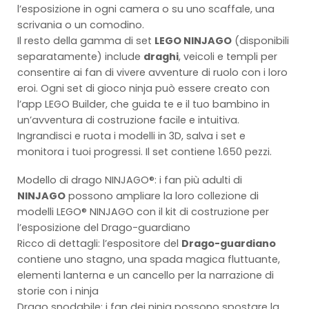
l’esposizione in ogni camera o su uno scaffale, una
scrivania o un comodino.
Il resto della gamma di set
LEGO NINJAGO
(disponibili
separatamente) include
draghi
, veicoli e templi per
consentire ai fan di vivere avventure di ruolo con i loro
eroi. Ogni set di gioco ninja può essere creato con
l’app LEGO Builder, che guida te e il tuo bambino in
un’avventura di costruzione facile e intuitiva.
Ingrandisci e ruota i modelli in 3D, salva i set e
monitora i tuoi progressi. Il set contiene 1.650 pezzi.
Modello di drago NINJAGO®: i fan più adulti di
NINJAGO
possono ampliare la loro collezione di
modelli LEGO® NINJAGO con il kit di costruzione per
l’esposizione del Drago-guardiano
Ricco di dettagli: l’espositore del
Drago-guardiano
contiene uno stagno, una spada magica fluttuante,
elementi lanterna e un cancello per la narrazione di
storie con i ninja
Drago snodabile: i fan dei ninja possono spostare la