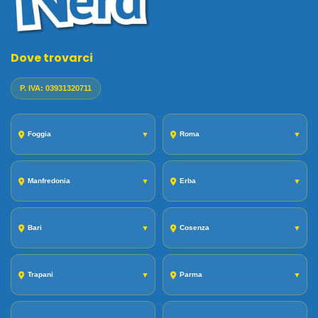
Dove trovarci
P. IVA: 03931320711
Foggia
▼
Roma
▼
Manfredonia
▼
Erba
▼
Bari
▼
Cosenza
▼
Trapani
▼
Parma
▼