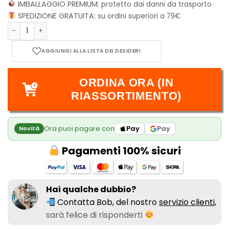
IMBALLAGGIO PREMIUM:
protetto dai danni da trasporto
SPEDIZIONE GRATUITA:
su ordini superiori a 79€
LEGO NINJAGO 71847 Drago-Guardiano Giocattolo, Action Figu
ORDINA ORA (IN
RIASSORTIMENTO)
Ora puoi pagare con
Pay
Pay
Novità
Pagamenti 100% sicuri
Hai qualche dubbio?
Contatta Bob, del nostro
servizio clienti,
sarà felice di risponderti