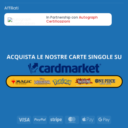
Affiliati
In Partnership con
Autograph
Certificazioni
Visa
PayPal
Stripe
MasterCard
Apple
Google
Pay
Pay