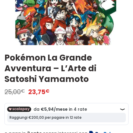
Pokémon La Grande
Avventura – L’Arte di
Satoshi Yamamoto
Il
Il
25,00
23,75
€
€
prezzo
prezzo
originale
attuale
era:
è:
25,00€.
23,75€.