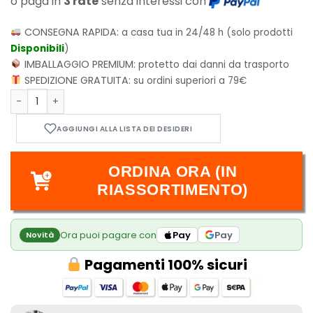
o paga in
3 rate
senza interessi con
CONSEGNA RAPIDA:
a casa tua in 24/48 h (solo prodotti
Disponibili
)
IMBALLAGGIO PREMIUM:
protetto dai danni da trasporto
SPEDIZIONE GRATUITA:
su ordini superiori a 79€
Pokémon La Grande Avventura - L'Arte di Satoshi Yamamot
ORDINA ORA (IN
RIASSORTIMENTO)
Ora puoi pagare con
Pay
Pay
Novità
Pagamenti 100% sicuri