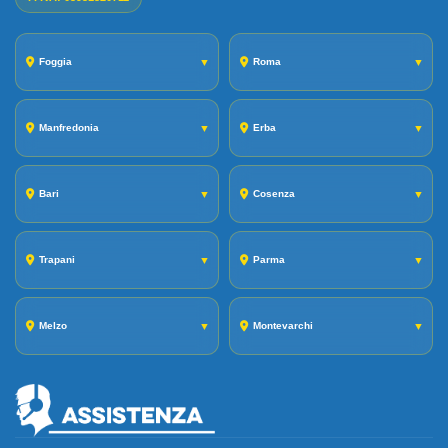
Foggia
▼
Roma
▼
Manfredonia
▼
Erba
▼
Bari
▼
Cosenza
▼
Trapani
▼
Parma
▼
Melzo
▼
Montevarchi
▼