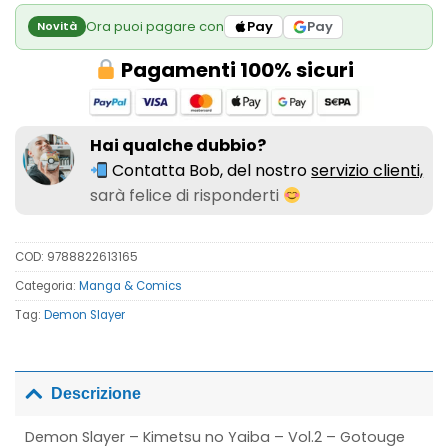
Ora puoi pagare con
Pay
Pay
Novità
Pagamenti 100% sicuri
Hai qualche dubbio?
Contatta Bob, del nostro
servizio clienti,
sarà felice di risponderti
COD:
9788822613165
Categoria:
Manga & Comics
Tag:
Demon Slayer
Descrizione
Demon Slayer – Kimetsu no Yaiba – Vol.2 – Gotouge