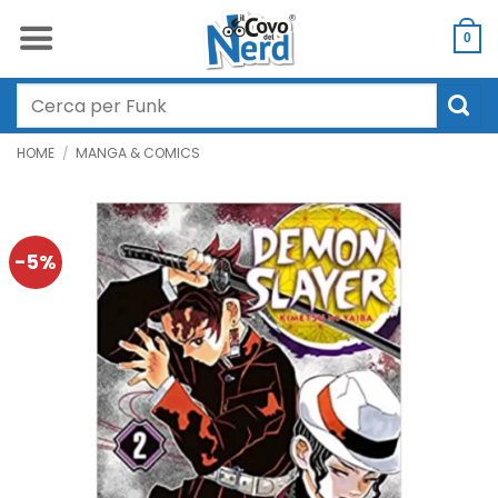
Salta
ai
0
contenuti
Cerca:
HOME
/
MANGA & COMICS
-5%