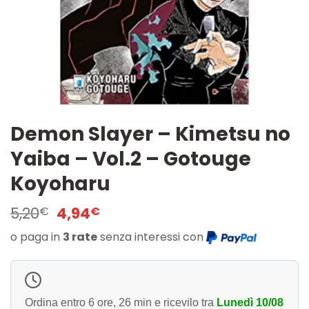
Demon Slayer – Kimetsu no
Yaiba – Vol.2 – Gotouge
Koyoharu
Il
Il
5,20
4,94
€
€
prezzo
prezzo
o paga in
3 rate
senza interessi con
originale
attuale
era:
è:
5,20€.
4,94€.
Ordina entro
6 ore, 26 min
e ricevilo tra
Lunedì 10/08