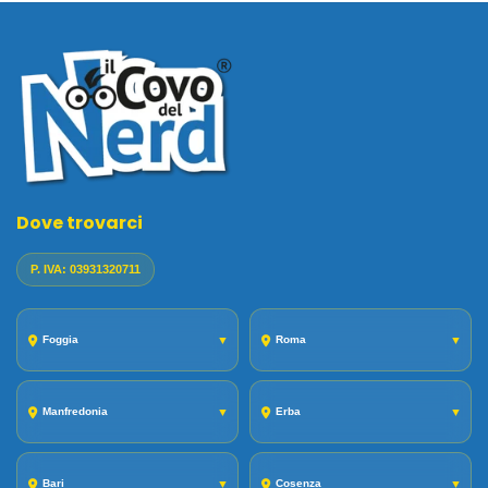
Dove trovarci
P. IVA: 03931320711
Foggia
▼
Roma
▼
Manfredonia
▼
Erba
▼
Bari
▼
Cosenza
▼