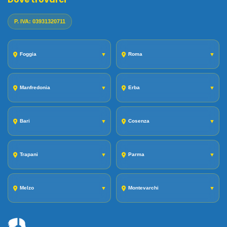
P. IVA: 03931320711
Foggia
▼
Roma
▼
Manfredonia
▼
Erba
▼
Bari
▼
Cosenza
▼
Trapani
▼
Parma
▼
Melzo
▼
Montevarchi
▼