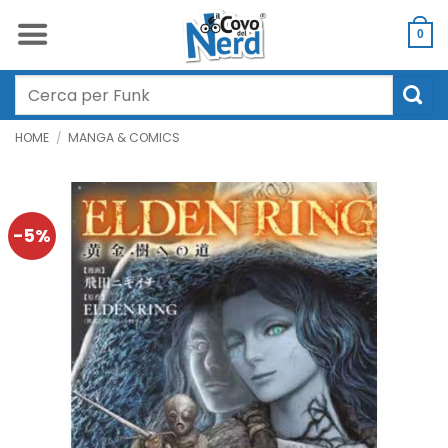
Salta
ai
0
contenuti
Cerca:
HOME
/
MANGA & COMICS
-5%