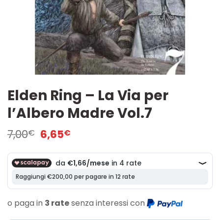
Elden Ring – La Via per
l’Albero Madre Vol.7
Il
Il
7,00
6,65
€
€
prezzo
prezzo
originale
attuale
era:
è:
7,00€.
6,65€.
o paga in
3 rate
senza interessi con