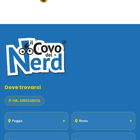
Dove trovarci
P. IVA: 03931320711
Foggia
▼
Roma
▼