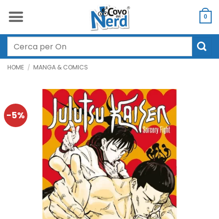
Salta
ai
0
contenuti
Cerca:
HOME
/
MANGA & COMICS
-5%