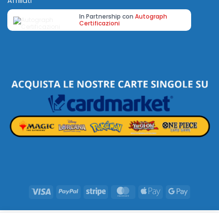
Affiliati
In Partnership con
Autograph
Certificazioni
Visa
PayPal
Stripe
MasterCard
Apple
Google
Pay
Pay