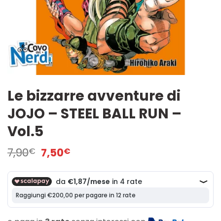
Le bizzarre avventure di
JOJO – STEEL BALL RUN –
Vol.5
Il
Il
7,90
7,50
€
€
prezzo
prezzo
originale
attuale
era:
è:
7,90€.
7,50€.