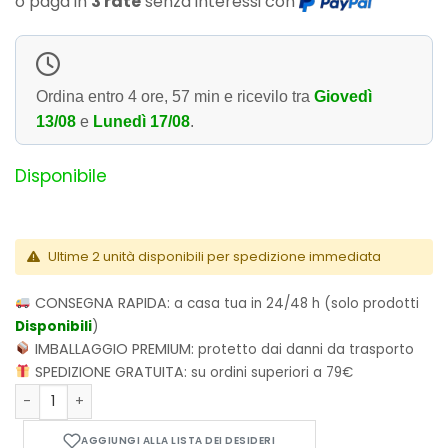
o paga in
3 rate
senza interessi con
Ordina entro
4 ore, 57 min
e ricevilo tra
Giovedì
13/08
e
Lunedì 17/08
.
Disponibile
Ultime 2 unità disponibili per spedizione immediata
CONSEGNA RAPIDA:
a casa tua in 24/48 h (solo prodotti
Disponibili
)
IMBALLAGGIO PREMIUM:
protetto dai danni da trasporto
SPEDIZIONE GRATUITA:
su ordini superiori a 79€
Le bizzarre avventure di JOJO - STEEL BALL RUN - Vol.5 quant