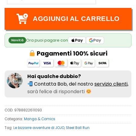
AGGIUNGI AL CARRELLO
Ora puoi pagare con
Pay
Pay
Novità
Pagamenti 100% sicuri
Hai qualche dubbio?
Contatta Bob, del nostro
servizio clienti,
sarà felice di risponderti
COD:
9788822611093
Categoria:
Manga & Comics
Tag:
Le bizzarre avventure di JOJO
,
Steel Ball Run