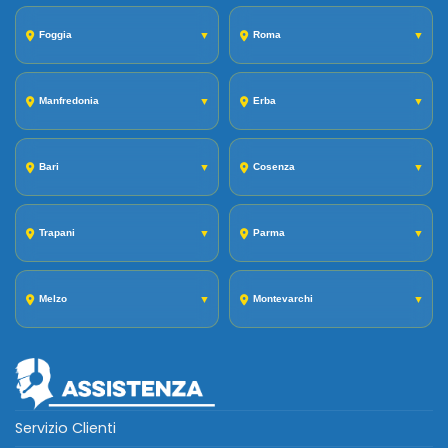
Foggia
▼
Roma
▼
Manfredonia
▼
Erba
▼
Bari
▼
Cosenza
▼
Trapani
▼
Parma
▼
Melzo
▼
Montevarchi
▼
Servizio Clienti