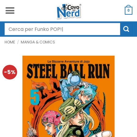
Salta
ai
0
contenuti
Cerca:
HOME
/
MANGA & COMICS
-5%