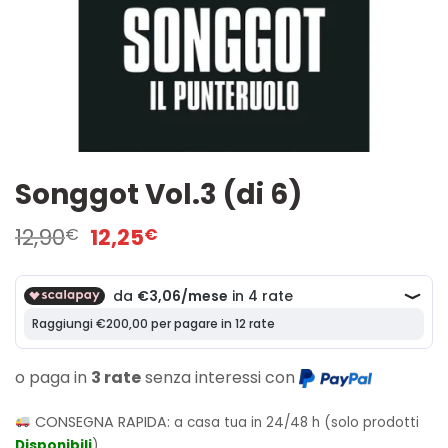
Songgot Vol.3 (di 6)
Il
Il
12,90
12,25
€
€
prezzo
prezzo
originale
attuale
era:
è:
12,90€.
12,25€.
o paga in
3 rate
senza interessi con
CONSEGNA RAPIDA:
a casa tua in 24/48 h (solo prodotti
Disponibili
)