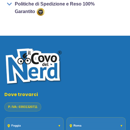
Politiche di Spedizione e Reso 100%
Garantito
Dove trovarci
P. IVA: 03931320711
Foggia
▼
Roma
▼