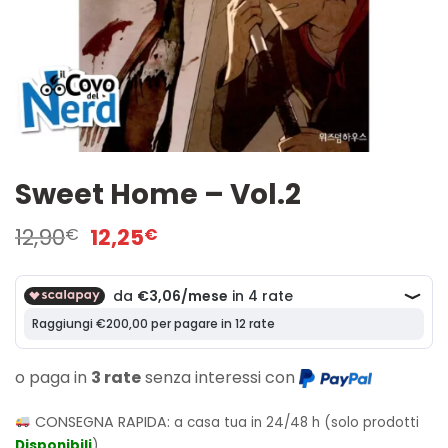
Sweet Home – Vol.2
Il
Il
12,90
12,25
€
€
prezzo
prezzo
originale
attuale
era:
è:
12,90€.
12,25€.
o paga in
3 rate
senza interessi con
CONSEGNA RAPIDA:
a casa tua in 24/48 h (solo prodotti
Disponibili
)