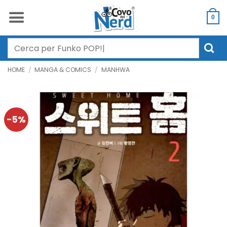
Salta
ai
0
contenuti
Cerca:
HOME
/
MANGA & COMICS
/
MANHWA
-5%