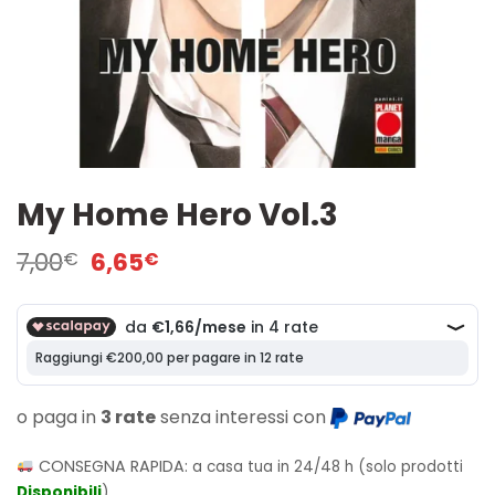
My Home Hero Vol.3
Il
Il
7,00
6,65
€
€
prezzo
prezzo
originale
attuale
era:
è:
7,00€.
6,65€.
o paga in
3 rate
senza interessi con
CONSEGNA RAPIDA:
a casa tua in 24/48 h (solo prodotti
Disponibili
)