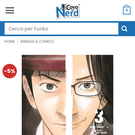
Salta
ai
0
contenuti
Cerca:
HOME
/
MANGA & COMICS
-5%