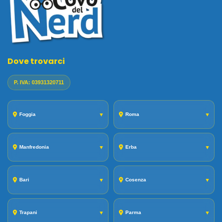
Dove trovarci
P. IVA: 03931320711
Foggia
▼
Roma
▼
Manfredonia
▼
Erba
▼
Bari
▼
Cosenza
▼
Trapani
▼
Parma
▼