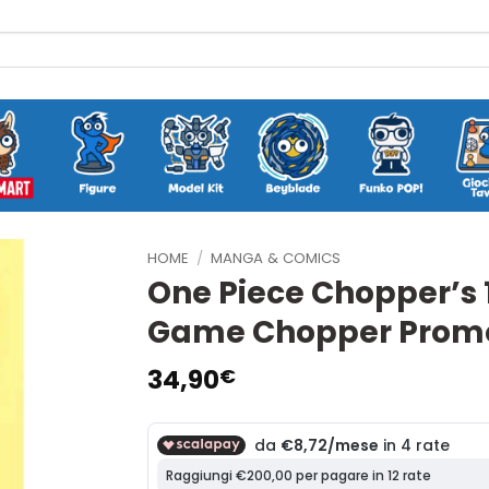
HOME
/
MANGA & COMICS
One Piece Chopper’s 
Game Chopper Prom
34,90
€