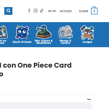
ACCEDI
0,00
€
0
BLOG
1 con One Piece Card
o