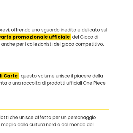
brevi, offrendo uno sguardo inedito e delicato sul
carta promozionale ufficiale
del Gioco di
nche per i collezionisti del gioco competitivo.
di Carte
, questo volume unisce il piacere della
ta a una raccolta di prodotti ufficiali One Piece
dotti che unisce affetto per un personaggio
 il meglio dalla cultura nerd e dal mondo del