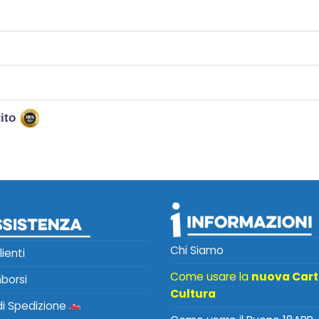
tito
Chi Siamo
lienti
Come usare la
nuova Car
mborsi
Cultura
 di Spedizione