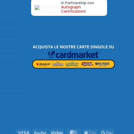
In Partnership con
Autograph
Certificazioni
Visa
PayPal
Stripe
MasterCard
Apple
Google