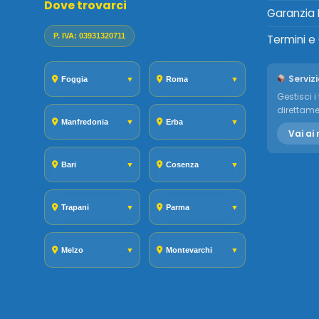
Dove trovarci
Garanzia 
P. IVA: 03931320711
Termini e
Servizi
Foggia
▼
Roma
▼
Gestisci i 
direttame
Manfredonia
▼
Erba
▼
Vai ai 
Bari
▼
Cosenza
▼
Trapani
▼
Parma
▼
Melzo
▼
Montevarchi
▼