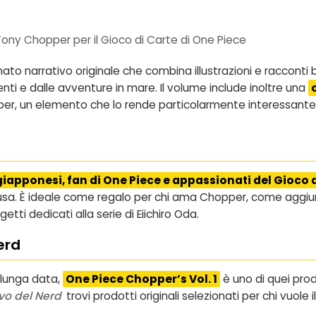
ny Chopper per il Gioco di Carte di One Piece
ato narrativo originale che combina illustrazioni e racconti 
i e dalle avventure in mare. Il volume include inoltre una
r, un elemento che lo rende particolarmente interessante a
 giapponesi, fan di One Piece e appassionati del Gioco 
nclusa. È ideale come regalo per chi ama Chopper, come aggiun
tti dedicati alla serie di Eiichiro Oda.
erd
i lunga data,
One Piece Chopper’s Vol. 1
è uno di quei pro
ovo del Nerd
trovi prodotti originali selezionati per chi vuole