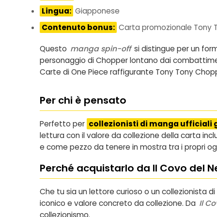
Lingua:
Giapponese
Contenuto bonus:
Carta promozionale Tony To
Questo
manga spin-off
si distingue per un form
personaggio di Chopper lontano dai combattiment
Carte di One Piece raffigurante Tony Tony Choppe
Per chi è pensato
Perfetto per
collezionisti di manga ufficiali
lettura con il valore da collezione della carta i
e come pezzo da tenere in mostra tra i propri ogge
Perché acquistarlo da Il Covo del N
Che tu sia un lettore curioso o un collezionista d
iconico e valore concreto da collezione. Da
Il C
collezionismo.