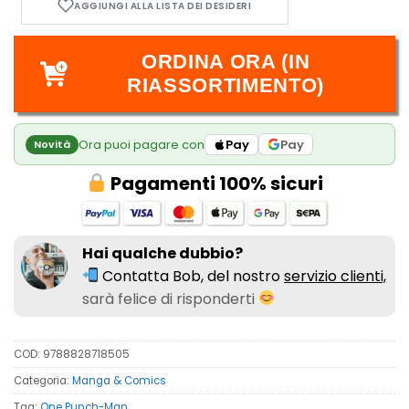
ORDINA ORA (IN
RIASSORTIMENTO)
Ora puoi pagare con
Pay
Pay
Novità
Pagamenti 100% sicuri
Hai qualche dubbio?
Contatta Bob, del nostro
servizio clienti,
sarà felice di risponderti
COD:
9788828718505
Categoria:
Manga & Comics
Tag:
One Punch-Man