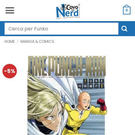
Salta
ai
0
contenuti
Cerca:
HOME
/
MANGA & COMICS
-5%