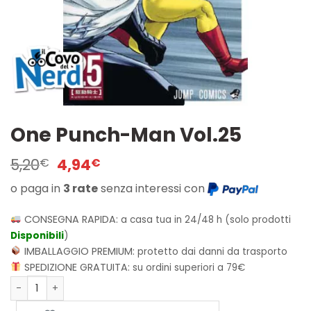
One Punch-Man Vol.25
Il
Il
5,20
4,94
€
€
prezzo
prezzo
o paga in
3 rate
senza interessi con
originale
attuale
era:
è:
5,20€.
4,94€.
CONSEGNA RAPIDA:
a casa tua in 24/48 h (solo prodotti
Disponibili
)
IMBALLAGGIO PREMIUM:
protetto dai danni da trasporto
SPEDIZIONE GRATUITA:
su ordini superiori a 79€
One Punch-Man Vol.25 quantità