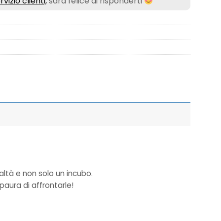
rvizio clienti,
sarà felice di risponderti
altà e non solo un incubo.
aura di affrontarle!