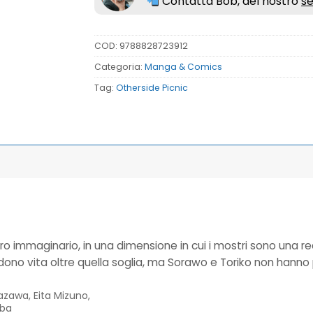
Contatta Bob, del nostro
se
COD:
9788828723912
Categoria:
Manga & Comics
Tag:
Otherside Picnic
tro immaginario, in una dimensione in cui i mostri sono una re
no vita oltre quella soglia, ma Sorawo e Toriko non hanno p
yazawa, Eita Mizuno,
aba