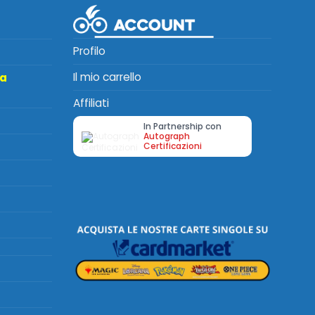
Profilo
Il mio carrello
ta
Affiliati
In Partnership con
Autograph
Certificazioni