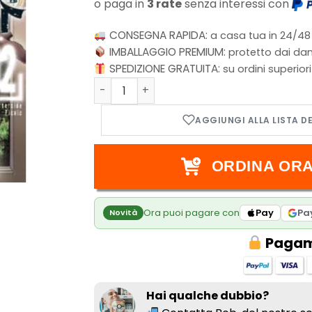
o paga in
3 rate
senza interessi con
CONSEGNA RAPIDA:
a casa tua in 24/48
IMBALLAGGIO PREMIUM:
protetto dai dan
SPEDIZIONE GRATUITA:
su ordini superior
Otherside Picnic Vol.2 quantità
ORDINA ORA
Ora puoi pagare con
Pay
Pa
Novità
Pagame
Hai qualche dubbio?