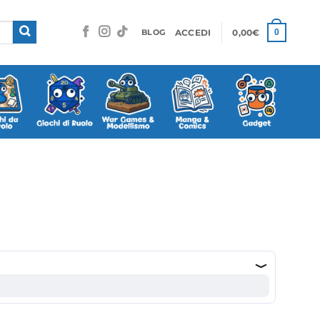
ACCEDI
0,00
€
0
BLOG
2