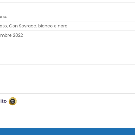
orso
ato, Con Sovracc. bianco e nero
embre 2022
tito