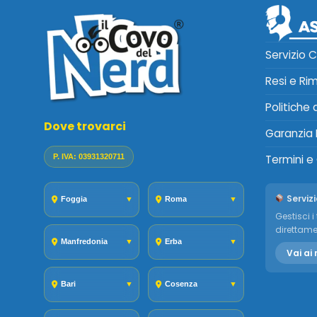
Servizio C
Resi e Ri
Politiche
Dove trovarci
Garanzia 
P. IVA: 03931320711
Termini e
Servizi
Foggia
▼
Roma
▼
Gestisci i 
direttame
Manfredonia
▼
Erba
▼
Vai ai 
Bari
▼
Cosenza
▼