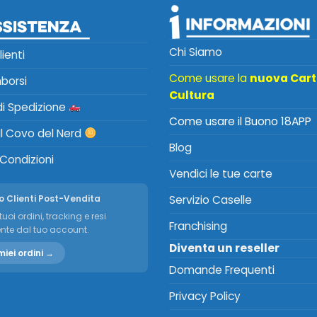
Chi Siamo
lienti
Come usare la
nuova Car
mborsi
Cultura
 di Spedizione
Come usare il Buono 18APP
Il Covo del Nerd
Blog
 Condizioni
Vendici le tue carte
o Clienti Post-Vendita
Servizio Caselle
tuoi ordini, tracking e resi
Franchising
nte dal tuo account.
Diventa un reseller
miei ordini →
Domande Frequenti
Privacy Policy