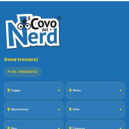
Dove trovarci
P. IVA: 03931320711
Foggia
▼
Roma
▼
Manfredonia
▼
Erba
▼
Bari
▼
Cosenza
▼