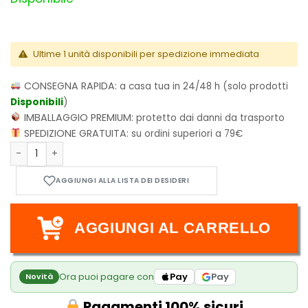
Ultime 1 unità disponibili per spedizione immediata
CONSEGNA RAPIDA:
a casa tua in 24/48 h (solo prodotti
Disponibili
)
IMBALLAGGIO PREMIUM:
protetto dai danni da trasporto
SPEDIZIONE GRATUITA:
su ordini superiori a 79€
Plunderer Vol.8 quantità
AGGIUNGI AL CARRELLO
Ora puoi pagare con
Pay
Pay
Novità
Pagamenti 100% sicuri