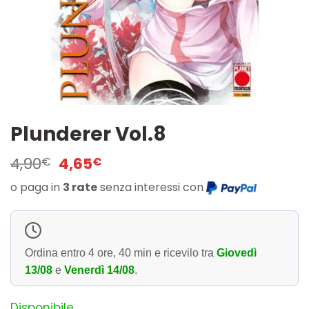
Plunderer Vol.8
Il
Il
4,90
4,65
€
€
prezzo
prezzo
o paga in
3 rate
senza interessi con
originale
attuale
era:
è:
4,90€.
4,65€.
Ordina entro
4 ore, 40 min
e ricevilo tra
Giovedì
13/08
e
Venerdì 14/08
.
Disponibile