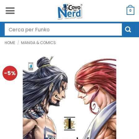
Salta
ai
0
contenuti
Cerca:
HOME
/
MANGA & COMICS
-5%