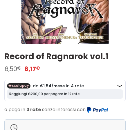
Record of Ragnarok vol.1
Il
Il
6,50
6,17
€
€
prezzo
prezzo
originale
attuale
era:
è:
6,50€.
6,17€.
o paga in
3 rate
senza interessi con