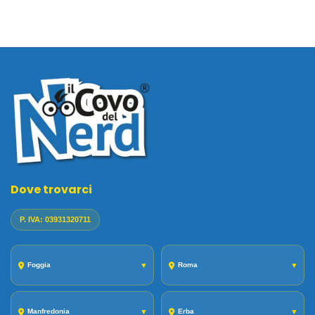
Dove trovarci
P. IVA: 03931320711
Foggia
▼
Roma
▼
Manfredonia
▼
Erba
▼