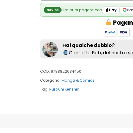
Ora puoi pagare con
Pay
Pa
Novità
Pagame
Hai qualche dubbio?
Contatta Bob, del nostro
se
COD:
9788822634450
Categoria:
Manga & Comics
Tag:
Rurouni Kenshin