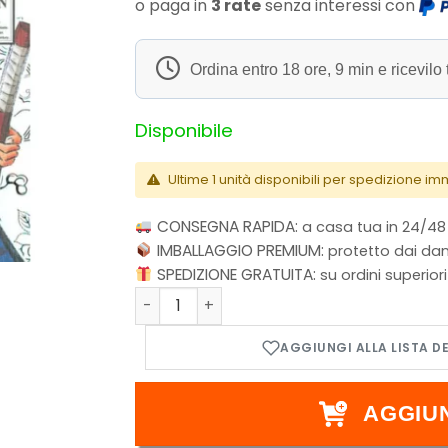
o paga in
3 rate
senza interessi con
Ordina entro
18 ore, 9 min
e ricevilo 
Disponibile
Ultime 1 unità disponibili per spedizione i
CONSEGNA RAPIDA:
a casa tua in 24/48
IMBALLAGGIO PREMIUM:
protetto dai dan
SPEDIZIONE GRATUITA:
su ordini superior
Rurouni Kenshin - Perfect Edition - Vol.4
AGGIU