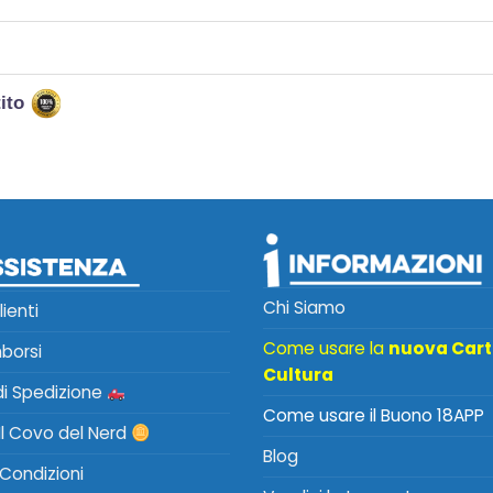
tito
Chi Siamo
lienti
Come usare la
nuova Car
mborsi
Cultura
 di Spedizione
Come usare il Buono 18APP
Il Covo del Nerd
Blog
 Condizioni