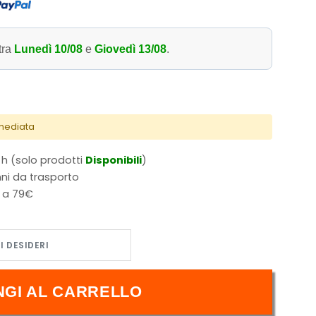
tra
Lunedì 10/08
e
Giovedì 13/08
.
mmediata
 h (solo prodotti
Disponibili
)
ni da trasporto
i a 79€
 quantità
NGI AL CARRELLO