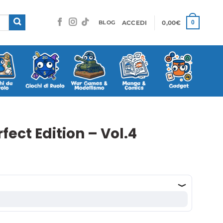
ACCEDI
0,00
€
0
BLOG
fect Edition – Vol.4