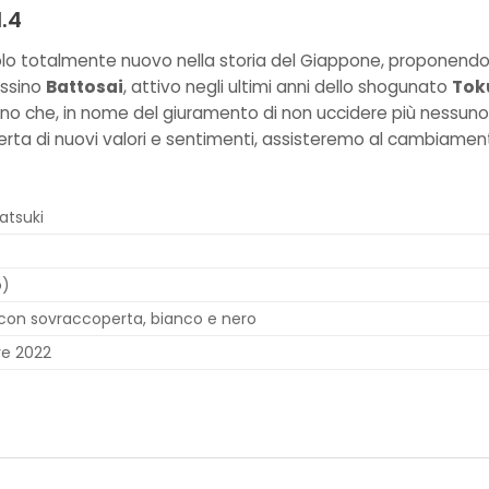
l.4
lo totalmente nuovo nella storia del Giappone, proponendosi
assino
Battosai
, attivo negli ultimi anni dello shogunato
Tok
ino che, in nome del giuramento di non uccidere più nessun
erta di nuovi valori e sentimenti, assisteremo al cambiament
atsuki
o)
con sovraccoperta, bianco e nero
re 2022