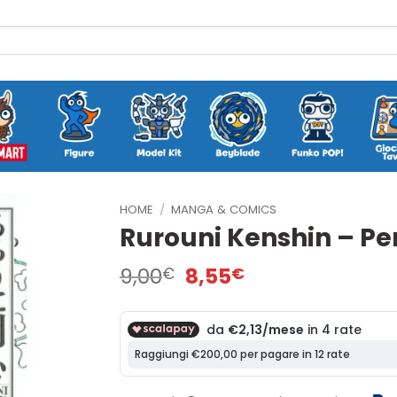
HOME
/
MANGA & COMICS
Rurouni Kenshin – Per
Il
Il
9,00
8,55
€
€
prezzo
prezzo
originale
attuale
era:
è:
9,00€.
8,55€.