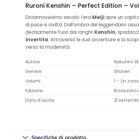
Ruroni Kenshin – Perfect Edition – Vo
Diciannovesimo secolo: l’era
Meiji
apre un capito
di pace e civiltà. Dall’ombra del leggendario ass
decisamente fuori dai ranghi:
Kenshin
, spadacc
invertita
. Attraverso le sue avventure e la scop
verso la modernità.
Autore
Nobuhiro W
Genere
Shonen
Volumi
1 – (in cors
Edizione
Brossurato 
Data d’uscita
21 settemb
Specifiche di prodotto