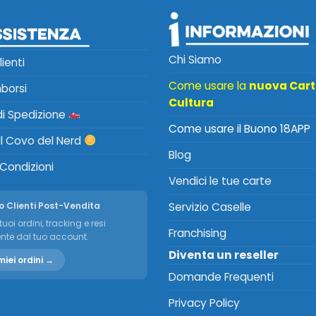
Chi Siamo
lienti
Come usare la
nuova Car
mborsi
Cultura
 di Spedizione
Come usare il Buono 18APP
Il Covo del Nerd
Blog
 Condizioni
Vendici le tue carte
o Clienti Post-Vendita
Servizio Caselle
tuoi ordini, tracking e resi
Franchising
nte dal tuo account.
Diventa un reseller
miei ordini →
Domande Frequenti
Privacy Policy