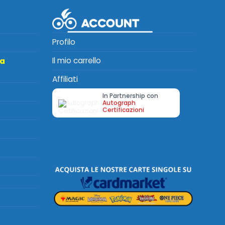
Profilo
Il mio carrello
ta
Affiliati
In Partnership con
Autograph
Certificazioni