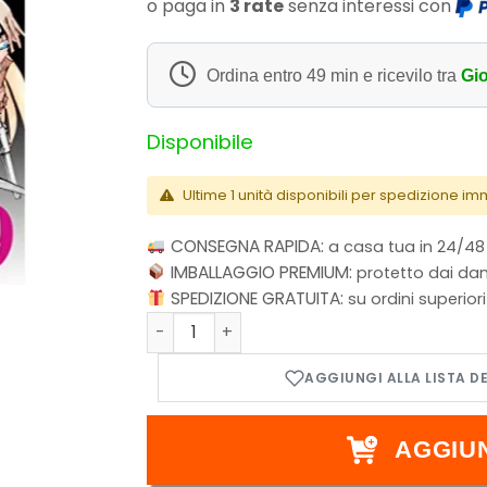
o paga in
3 rate
senza interessi con
Ordina entro
49 min
e ricevilo tra
Gio
Disponibile
Ultime 1 unità disponibili per spedizione i
CONSEGNA RAPIDA:
a casa tua in 24/48
IMBALLAGGIO PREMIUM:
protetto dai dan
SPEDIZIONE GRATUITA:
su ordini superior
Shaman King Final Edition - Vol.29 quanti
AGGIU