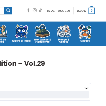
ACCEDI
0,00
€
0
BLOG
tion – Vol.29