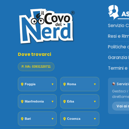
Servizio C
Resi e Ri
Politiche
Dove trovarci
Garanzia 
P. IVA: 03931320711
Termini e
Servizi
Foggia
▼
Roma
▼
Gestisci i 
direttame
Manfredonia
▼
Erba
▼
Vai ai 
Bari
▼
Cosenza
▼