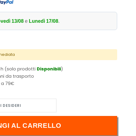
vedì 13/08
e
Lunedì 17/08
.
mmediata
 h (solo prodotti
Disponibili
)
ni da trasporto
i a 79€
tà
NGI AL CARRELLO