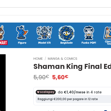
HOME
/
MANGA & COMICS
Shaman King Final Edi
Il
Il
5,90
5,60
€
€
prezzo
prezzo
originale
attuale
era:
è:
5,90€.
5,60€.