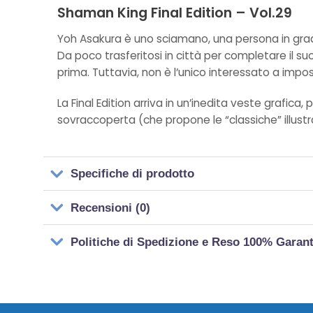
Shaman King Final Edition – Vol.29
Yoh Asakura è uno sciamano, una persona in grado 
Da poco trasferitosi in città per completare il s
prima. Tuttavia, non è l’unico interessato a impo
La Final Edition arriva in un’inedita veste grafi
sovraccoperta (che propone le “classiche” illustra
Specifiche di prodotto
Recensioni (0)
Politiche di Spedizione e Reso 100% Garan