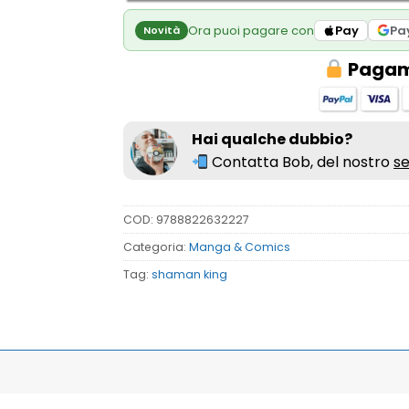
Ora puoi pagare con
Pay
Pa
Novità
Pagame
Hai qualche dubbio?
Contatta Bob, del nostro
se
COD:
9788822632227
Categoria:
Manga & Comics
Tag:
shaman king