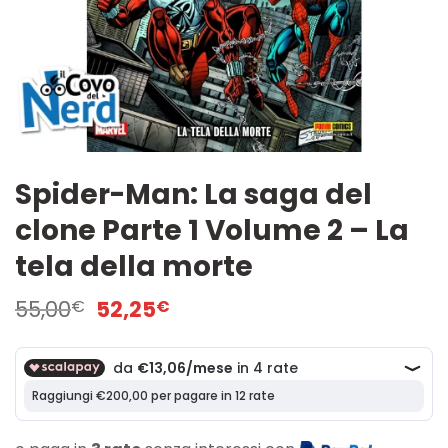
Spider-Man: La saga del
clone Parte 1 Volume 2 – La
tela della morte
Il
Il
55,00
52,25
€
€
prezzo
prezzo
originale
attuale
era:
è:
55,00€.
52,25€.