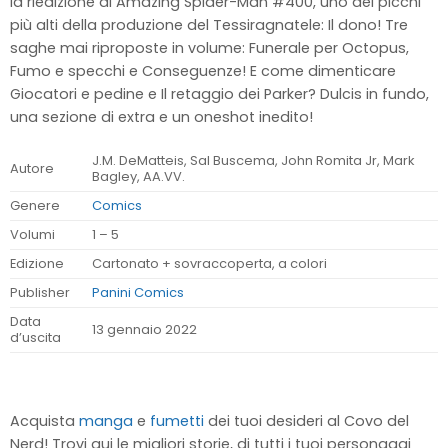
la riedizione di Amazing Spider-Man #400, uno dei picchi
più alti della produzione del Tessiragnatele: Il dono! Tre
saghe mai riproposte in volume: Funerale per Octopus,
Fumo e specchi e Conseguenze! E come dimenticare
Giocatori e pedine e Il retaggio dei Parker? Dulcis in fundo,
una sezione di extra e un oneshot inedito!
J.M. DeMatteis, Sal Buscema, John Romita Jr, Mark
Autore
Bagley, AA.VV.
Genere
Comics
Volumi
1 – 5
Edizione
Cartonato + sovraccoperta, a colori
Publisher
Panini Comics
Data
13 gennaio 2022
d’uscita
Acquista
manga
e
fumetti
dei tuoi desideri al Covo del
Nerd! Trovi qui le migliori storie, di tutti i tuoi personaggi