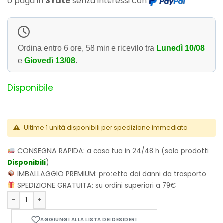
o paga in
3 rate
senza interessi con
Ordina entro
6 ore, 58 min
e ricevilo tra
Lunedì 10/08
e
Giovedì 13/08
.
Disponibile
Ultime 1 unità disponibili per spedizione immediata
CONSEGNA RAPIDA:
a casa tua in 24/48 h (solo prodotti
Disponibili
)
IMBALLAGGIO PREMIUM:
protetto dai danni da trasporto
SPEDIZIONE GRATUITA:
su ordini superiori a 79€
Spider-Man: La saga del clone Parte 1 Volume 2 - La tela de