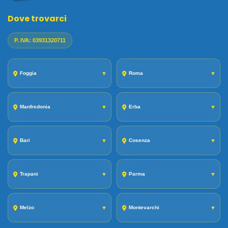
Dove trovarci
P. IVA: 03931320711
Foggia
▼
Roma
▼
Manfredonia
▼
Erba
▼
Bari
▼
Cosenza
▼
Trapani
▼
Parma
▼
Melzo
▼
Montevarchi
▼