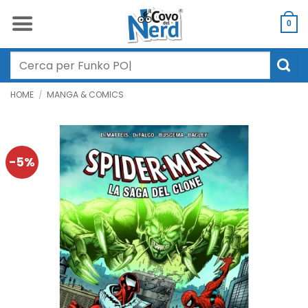
Salta
ai
0
contenuti
Cerca:
HOME
/
MANGA & COMICS
-5%