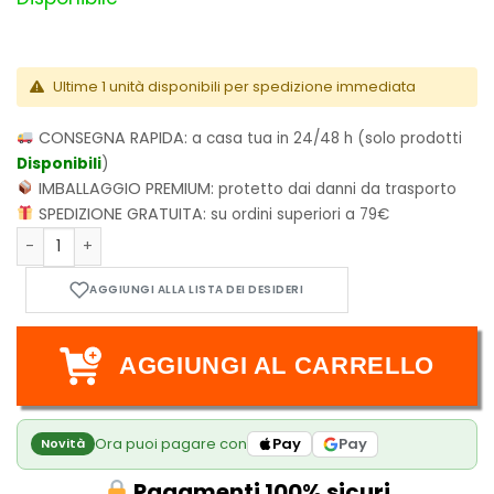
Ultime 1 unità disponibili per spedizione immediata
CONSEGNA RAPIDA:
a casa tua in 24/48 h (solo prodotti
Disponibili
)
IMBALLAGGIO PREMIUM:
protetto dai danni da trasporto
SPEDIZIONE GRATUITA:
su ordini superiori a 79€
Undead Unluck - Vol.4 quantità
AGGIUNGI AL CARRELLO
Ora puoi pagare con
Pay
Pay
Novità
Pagamenti 100% sicuri