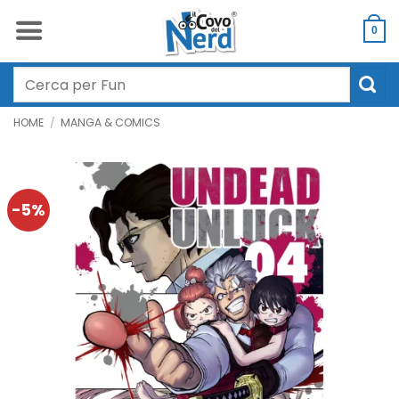
Salta
ai
0
contenuti
Cerca:
HOME
/
MANGA & COMICS
-5%