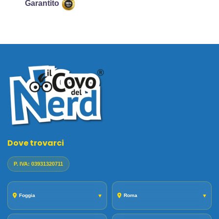
Garantito
Dove trovarci
P. IVA: 03931320711
Foggia
▼
Roma
▼