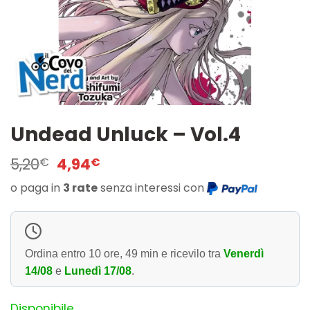
Undead Unluck – Vol.4
Il
Il
5,20
4,94
€
€
prezzo
prezzo
o paga in
3 rate
senza interessi con
originale
attuale
era:
è:
5,20€.
4,94€.
Ordina entro
10 ore, 49 min
e ricevilo tra
Venerdì
14/08
e
Lunedì 17/08
.
Disponibile