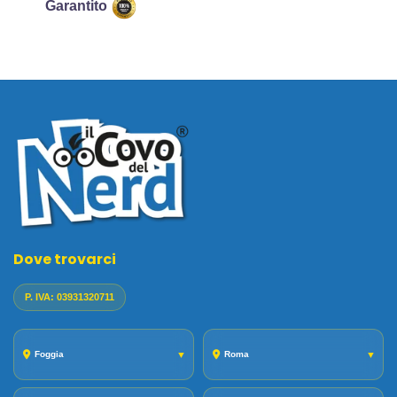
Garantito
Dove trovarci
P. IVA: 03931320711
Foggia
▼
Roma
▼