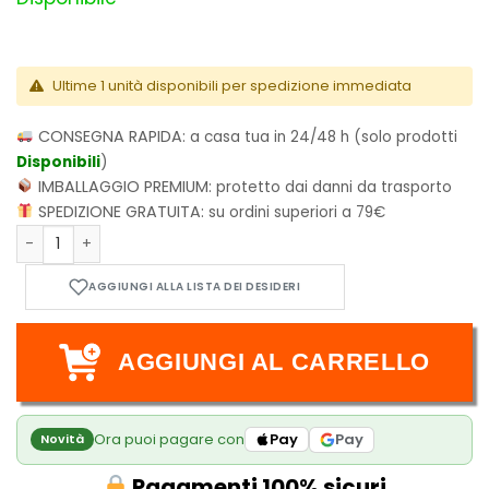
Ultime 1 unità disponibili per spedizione immediata
CONSEGNA RAPIDA:
a casa tua in 24/48 h (solo prodotti
Disponibili
)
IMBALLAGGIO PREMIUM:
protetto dai danni da trasporto
SPEDIZIONE GRATUITA:
su ordini superiori a 79€
Undead Unluck Vol.8 quantità
AGGIUNGI AL CARRELLO
Ora puoi pagare con
Pay
Pay
Novità
Pagamenti 100% sicuri