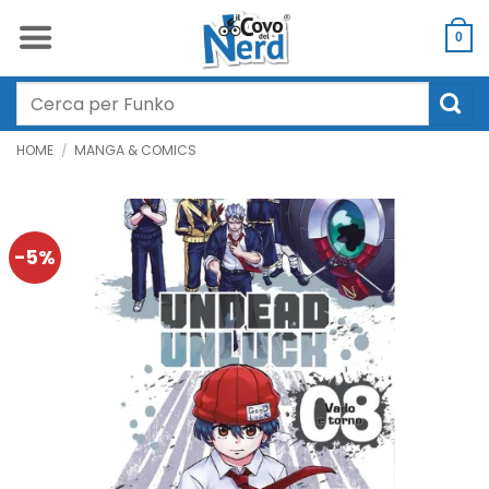
Salta
ai
0
contenuti
Cerca:
HOME
/
MANGA & COMICS
-5%