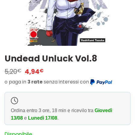
Undead Unluck Vol.8
Il
Il
5,20
4,94
€
€
prezzo
prezzo
o paga in
3 rate
senza interessi con
originale
attuale
era:
è:
5,20€.
4,94€.
Ordina entro
3 ore, 18 min
e ricevilo tra
Giovedì
13/08
e
Lunedì 17/08
.
Disponibile