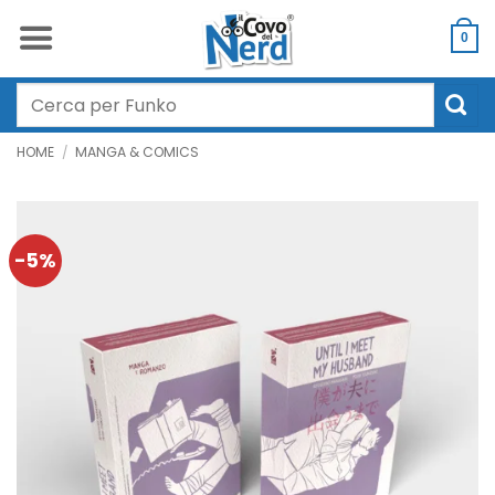
Salta
ai
0
contenuti
Cerca:
HOME
/
MANGA & COMICS
-5%