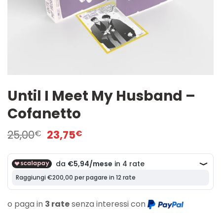
Until I Meet My Husband –
Cofanetto
Il
Il
25,00
23,75
€
€
prezzo
prezzo
originale
attuale
era:
è:
25,00€.
23,75€.
o paga in
3 rate
senza interessi con