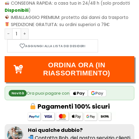
CONSEGNA RAPIDA:
a casa tua in 24/48 h (solo prodotti
Disponibili
)
IMBALLAGGIO PREMIUM:
protetto dai danni da trasporto
SPEDIZIONE GRATUITA:
su ordini superiori a 79€
Until I Meet My Husband - Cofanetto quantità
ORDINA ORA (IN
RIASSORTIMENTO)
Ora puoi pagare con
Pay
Pay
Novità
Pagamenti 100% sicuri
Hai qualche dubbio?
Contatta Bob, del nostro
servizio clienti,