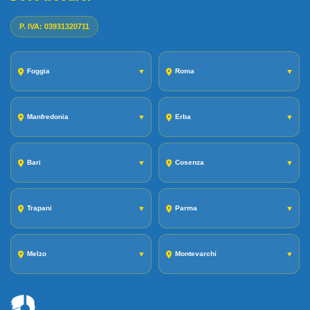
P. IVA: 03931320711
Foggia
▼
Roma
▼
Manfredonia
▼
Erba
▼
Bari
▼
Cosenza
▼
Trapani
▼
Parma
▼
Melzo
▼
Montevarchi
▼