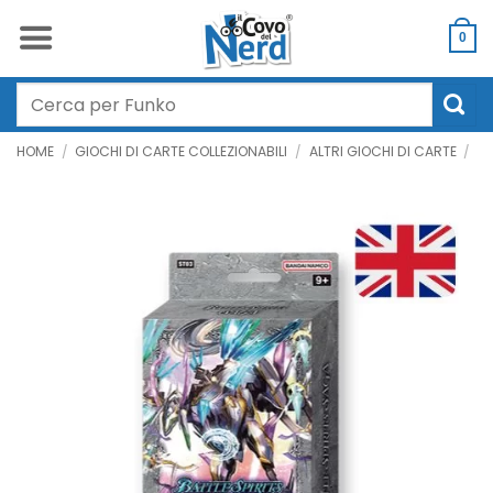
Salta
ai
0
contenuti
Cerca:
HOME
/
GIOCHI DI CARTE COLLEZIONABILI
/
ALTRI GIOCHI DI CARTE
/
BA