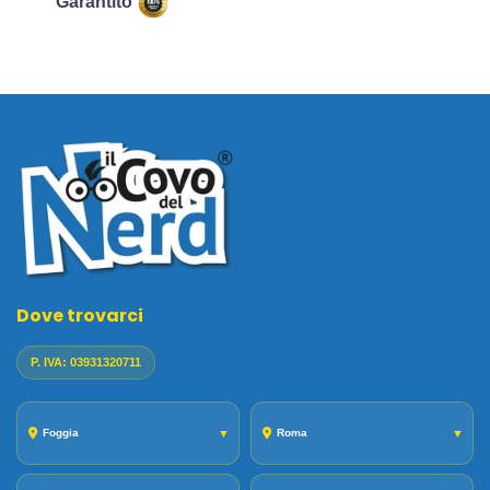
Garantito
Dove trovarci
P. IVA: 03931320711
Foggia
▼
Roma
▼