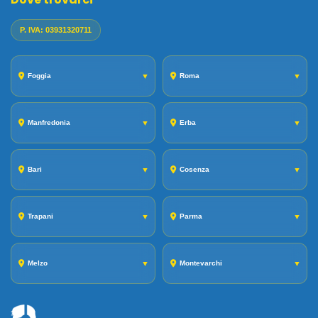
P. IVA: 03931320711
Foggia
▼
Roma
▼
Manfredonia
▼
Erba
▼
Bari
▼
Cosenza
▼
Trapani
▼
Parma
▼
Melzo
▼
Montevarchi
▼