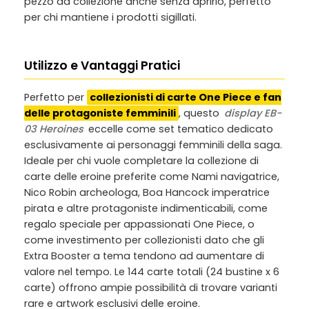
pezzo da collezione anche senza aprirlo, perfetto
per chi mantiene i prodotti sigillati.
Utilizzo e Vantaggi Pratici
Perfetto per
collezionisti di carte One Piece e fan
delle protagoniste femminili
, questo
display EB-
03 Heroines
eccelle come set tematico dedicato
esclusivamente ai personaggi femminili della saga.
Ideale per chi vuole completare la collezione di
carte delle eroine preferite come Nami navigatrice,
Nico Robin archeologa, Boa Hancock imperatrice
pirata e altre protagoniste indimenticabili, come
regalo speciale per appassionati One Piece, o
come investimento per collezionisti dato che gli
Extra Booster a tema tendono ad aumentare di
valore nel tempo. Le 144 carte totali (24 bustine x 6
carte) offrono ampie possibilità di trovare varianti
rare e artwork esclusivi delle eroine.