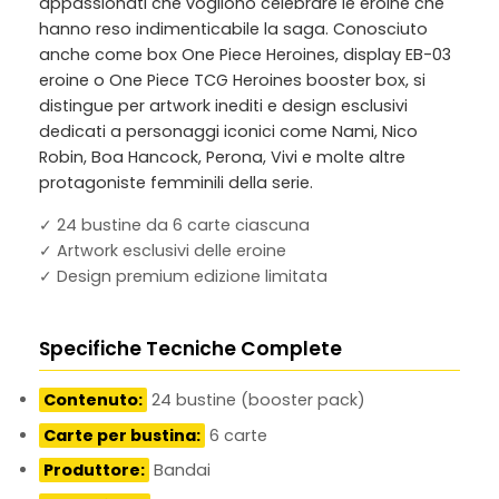
appassionati che vogliono celebrare le eroine che
hanno reso indimenticabile la saga. Conosciuto
anche come
box One Piece Heroines, display EB-03
eroine
o
One Piece TCG Heroines booster box
, si
distingue per artwork inediti e design esclusivi
dedicati a personaggi iconici come Nami, Nico
Robin, Boa Hancock, Perona, Vivi e molte altre
protagoniste femminili della serie.
✓ 24 bustine da 6 carte ciascuna
✓ Artwork esclusivi delle eroine
✓ Design premium edizione limitata
Specifiche Tecniche Complete
Contenuto:
24 bustine (booster pack)
Carte per bustina:
6 carte
Produttore:
Bandai