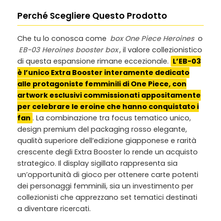
Perché Scegliere Questo Prodotto
Che tu lo conosca come
box One Piece Heroines
o
EB-03 Heroines booster box
, il valore collezionistico
di questa espansione rimane eccezionale.
L’EB-03
è l’unico Extra Booster interamente dedicato
alle protagoniste femminili di One Piece, con
artwork esclusivi commissionati appositamente
per celebrare le eroine che hanno conquistato i
fan
. La combinazione tra focus tematico unico,
design premium del packaging rosso elegante,
qualità superiore dell’edizione giapponese e rarità
crescente degli Extra Booster lo rende un acquisto
strategico. Il display sigillato rappresenta sia
un’opportunità di gioco per ottenere carte potenti
dei personaggi femminili, sia un investimento per
collezionisti che apprezzano set tematici destinati
a diventare ricercati.