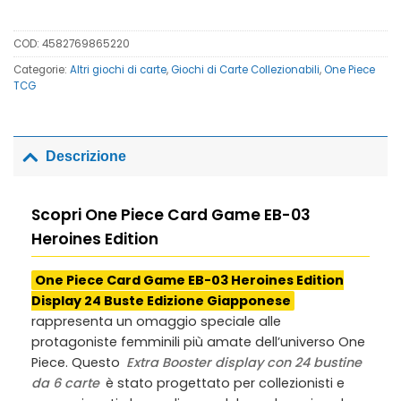
COD:
4582769865220
Categorie:
Altri giochi di carte
,
Giochi di Carte Collezionabili
,
One Piece
TCG
Descrizione
Scopri One Piece Card Game EB-03
Heroines Edition
One Piece Card Game EB-03 Heroines Edition
Display 24 Buste Edizione Giapponese
rappresenta un omaggio speciale alle
protagoniste femminili più amate dell’universo One
Piece. Questo
Extra Booster display con 24 bustine
da 6 carte
è stato progettato per collezionisti e