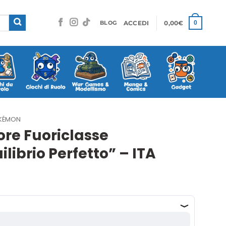
ACCEDI
0,00
€
0
BLOG
KÉMON
re Fuoriclasse
ibrio Perfetto” – ITA