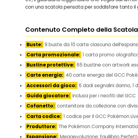
con una scatola pensata per soddisfare tanto il 
Contenuto Completo della Scatola
Buste:
9 buste da 10 carte ciascuna dell’espans
Carta promozionale:
1 carta promo olografica
Bustine protettive:
65 bustine con artwork esc
Carte energia:
40 carte energia del GCC Pok
Accessori da gioco:
6 dadi segnalini danno, 1
Guida giocatore:
inclusa per i neofiti del GCC
Cofanetto:
contenitore da collezione con divis
Carta codice:
1 codice per il GCC Pokémon Liv
Produttore:
The Pokémon Company Internatio
Espansione:
Megaevoluzione: Equilibrio Perfet