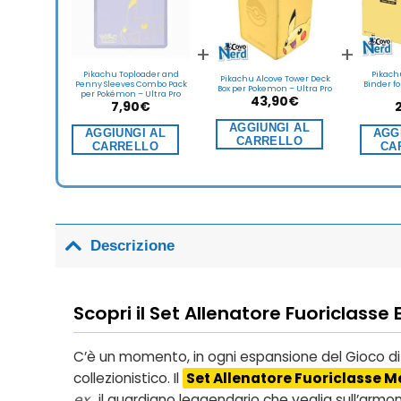
+
+
Pikachu Toploader and
Pikach
Pikachu Alcove Tower Deck
Penny Sleeves Combo Pack
Binder f
Box per Pokemon – Ultra Pro
per Pokémon – Ultra Pro
43,90
€
7,90
€
AGGIUNGI AL
AGGIUNGI AL
AGG
CARRELLO
CARRELLO
CA
Descrizione
Scopri il Set Allenatore Fuoriclasse 
C’è un momento, in ogni espansione del Gioco di C
collezionistico. Il
Set Allenatore Fuoriclasse M
ex
, il guardiano leggendario che veglia sull’armo