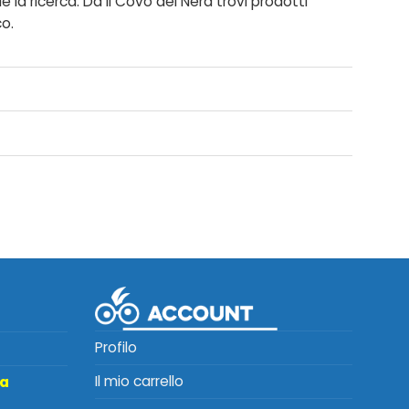
 la ricerca. Da Il Covo del Nerd trovi prodotti
co.
Profilo
Il mio carrello
ta