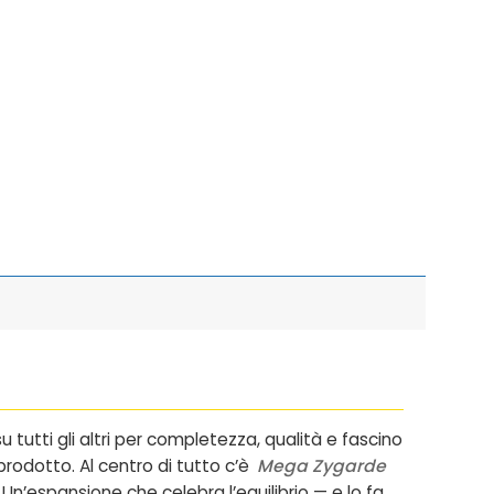
tutti gli altri per completezza, qualità e fascino
odotto. Al centro di tutto c’è
Mega Zygarde
Un’espansione che celebra l’equilibrio — e lo fa