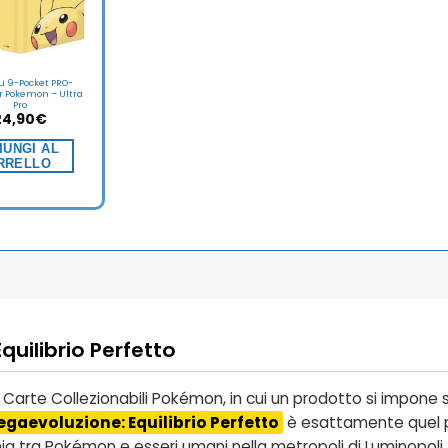
u 9-Pocket PRO-
or Pokemon – Ultra
Pro
24,90
€
IUNGI AL
RRELLO
Equilibrio Perfetto
arte Collezionabili Pokémon, in cui un prodotto si impone su 
egaevoluzione: Equilibrio Perfetto
è esattamente quel pr
nia tra Pokémon e esseri umani nella metropoli di Luminopoli. 