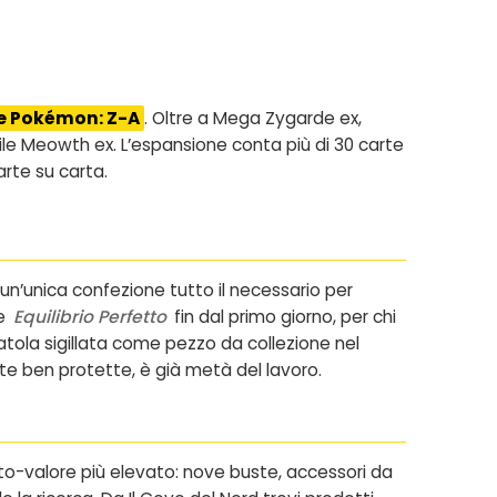
e Pokémon: Z-A
. Oltre a Mega Zygarde ex,
le Meowth ex. L’espansione conta più di 30 carte
arte su carta.
 un’unica confezione tutto il necessario per
ne
Equilibrio Perfetto
fin dal primo giorno, per chi
ola sigillata come pezzo da collezione nel
rte ben protette, è già metà del lavoro.
to-valore più elevato: nove buste, accessori da