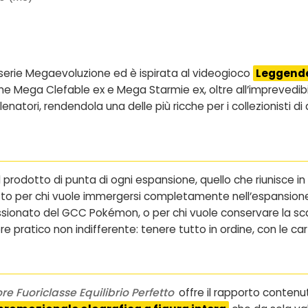
 serie Megaevoluzione ed è ispirata al videogioco
Leggend
 Mega Clefable ex e Mega Starmie ex, oltre all’imprevedibi
lenatori, rendendola una delle più ricche per i collezionisti di 
 prodotto di punta di ogni espansione, quello che riunisce in
fetto per chi vuole immergersi completamente nell’espansio
ionato del GCC Pokémon, o per chi vuole conservare la scat
e pratico non indifferente: tenere tutto in ordine, con le ca
re Fuoriclasse Equilibrio Perfetto
offre il rapporto contenu