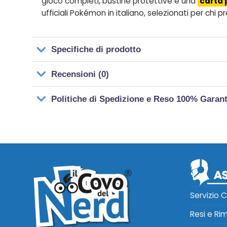
gioco completi, bustine protettive e una
carta 
ufficiali Pokémon in italiano, selezionati per chi p
Specifiche di prodotto
Recensioni (0)
Politiche di Spedizione e Reso 100% Garan
Servizio C
Resi e Ri