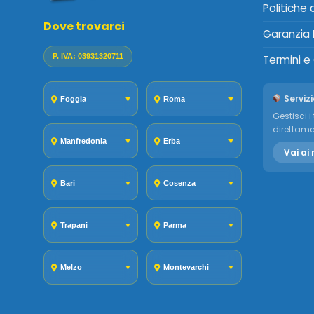
Politiche
Dove trovarci
Garanzia 
P. IVA: 03931320711
Termini e
Servizi
Foggia
▼
Roma
▼
Gestisci i 
direttame
Manfredonia
▼
Erba
▼
Vai ai 
Bari
▼
Cosenza
▼
Trapani
▼
Parma
▼
Melzo
▼
Montevarchi
▼