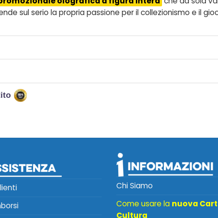
promozionale olografica a figura intera
che da sola vale
rende sul serio la propria passione per il collezionismo e il gio
tito
Chi Siamo
lienti
Come usare la
nuova Car
mborsi
Cultura