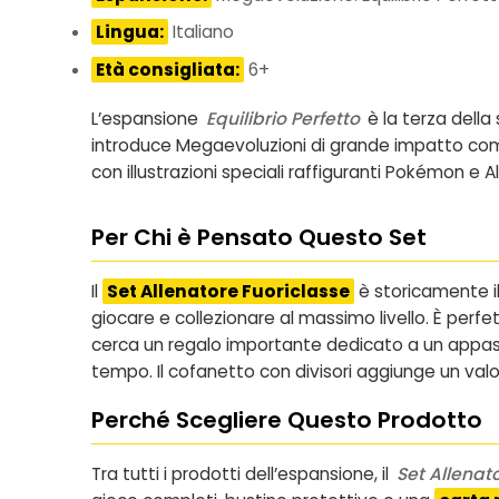
Lingua:
Italiano
Età consigliata:
6+
L’espansione
Equilibrio Perfetto
è la terza della
introduce Megaevoluzioni di grande impatto come
con illustrazioni speciali raffiguranti Pokémon e Al
Per Chi è Pensato Questo Set
Il
Set Allenatore Fuoriclasse
è storicamente il
giocare e collezionare al massimo livello. È per
cerca un regalo importante dedicato a un appass
tempo. Il cofanetto con divisori aggiunge un valor
Perché Scegliere Questo Prodotto
Tra tutti i prodotti dell’espansione, il
Set Allenato