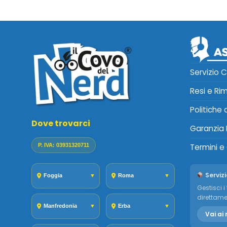
Servizio C
Resi e Ri
Politiche
Dove trovarci
Garanzia 
P. IVA: 03931320711
Termini e
Servizi
Foggia
▼
Roma
▼
Gestisci i 
direttame
Manfredonia
▼
Erba
▼
Vai ai 