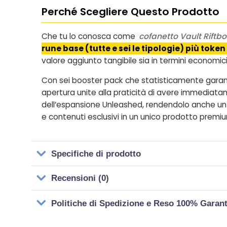
Perché Scegliere Questo Prodotto
Che tu lo conosca come
cofanetto Vault Riftb
rune base (tutte e sei le tipologie) più toke
valore aggiunto tangibile sia in termini economici 
Con sei booster pack che statisticamente garantisc
apertura unite alla praticità di avere immediatam
dell’espansione Unleashed, rendendolo anche un 
e contenuti esclusivi in un unico prodotto premi
Specifiche di prodotto
Recensioni (0)
Politiche di Spedizione e Reso 100% Garan