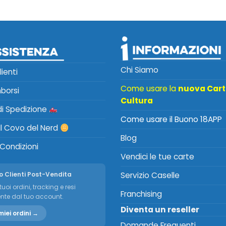
Chi Siamo
lienti
Come usare la
nuova Car
mborsi
Cultura
 di Spedizione
Come usare il Buono 18APP
Il Covo del Nerd
Blog
 Condizioni
Vendici le tue carte
o Clienti Post-Vendita
Servizio Caselle
tuoi ordini, tracking e resi
Franchising
nte dal tuo account.
Diventa un reseller
miei ordini →
Domande Frequenti