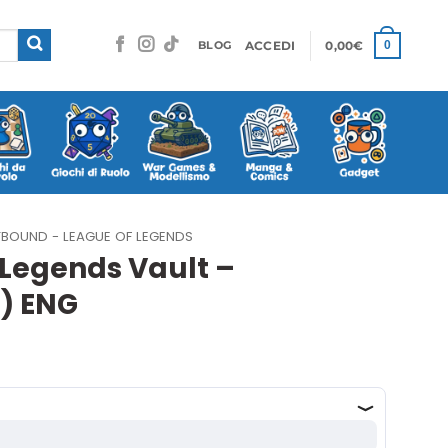
ACCEDI
0,00
€
0
BLOG
TBOUND - LEAGUE OF LEGENDS
 Legends Vault –
) ENG