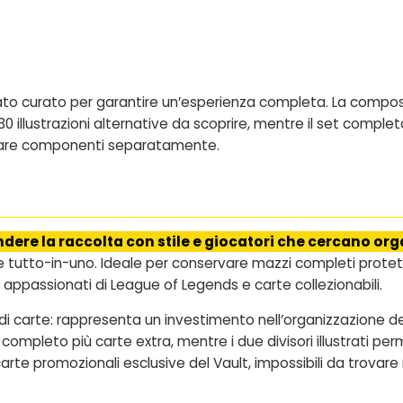
to curato per garantire un’esperienza completa. La composi
30 illustrazioni alternative da scoprire, mentre il set complet
stare componenti separatamente.
ndere la raccolta con stile e giocatori che cercano or
tutto-in-uno. Ideale per conservare mazzi completi protetti 
r appassionati di League of Legends e carte collezionabili.
 di carte: rappresenta un investimento nell’organizzazione de
ompleto più carte extra, mentre i due divisori illustrati pe
o carte promozionali esclusive del Vault, impossibili da trova