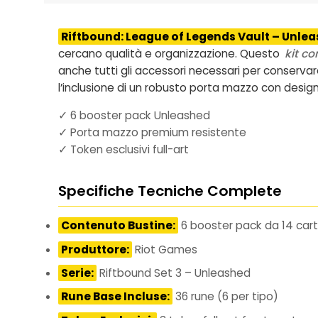
Riftbound: League of Legends Vault – Unlea
cercano qualità e organizzazione. Questo
kit c
anche tutti gli accessori necessari per conserv
l’inclusione di un robusto porta mazzo con design
✓ 6 booster pack Unleashed
✓ Porta mazzo premium resistente
✓ Token esclusivi full-art
Specifiche Tecniche Complete
Contenuto Bustine:
6 booster pack da 14 car
Produttore:
Riot Games
Serie:
Riftbound Set 3 – Unleashed
Rune Base Incluse:
36 rune (6 per tipo)