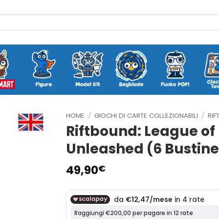
HOME
/
GIOCHI DI CARTE COLLEZIONABILI
/
RIF
Riftbound: League of
Unleashed (6 Bustine
49,90
€