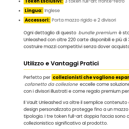
Token Esclusivi:
3 token full-art fronte-retro
Lingua:
Inglese
Accessori:
Porta mazzo rigido e 2 divisori
Ogni dettaglio di questo
bundle premium
è sta
Unleashed con oltre 220 carte disponibili e più di 
costruire mazzi competitivi senza dover acqui
Utilizzo e Vantaggi Pratici
Perfetto per
collezionisti che vogliono espa
cofanetto da collezione
eccelle come soluzione 
con i divisori illustrati e come regalo premium pe
Il Vault Unleashed va oltre il semplice contenuto
design personalizzato protegge fino a un mazzo c
tipologia. I tre token full-art doppia faccia son
collezionistico significativo al prodotto.