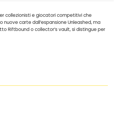
 collezionisti e giocatori competitivi che
olo nuove carte dall’espansione Unleashed, ma
tto Riftbound
o
collector’s vault
, si distingue per