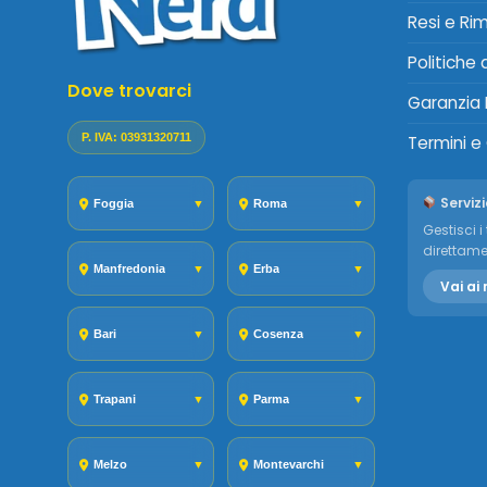
Resi e Ri
Politiche
Dove trovarci
Garanzia 
P. IVA: 03931320711
Termini e
Servizi
Foggia
▼
Roma
▼
Gestisci i 
direttame
Manfredonia
▼
Erba
▼
Vai ai 
Bari
▼
Cosenza
▼
Trapani
▼
Parma
▼
Melzo
▼
Montevarchi
▼