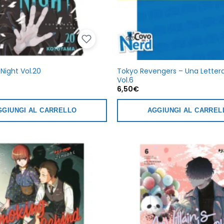
Tokyo Revengers – Una Lettera
 Night Vol.20
Vol.6
6,50
€
GGIUNGI AL CARRELLO
AGGIUNGI AL CARREL