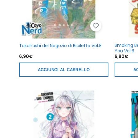
Smoking B
Takahashi del Negozio di Bicilette Vol.8
You Vol.6
6,90
€
6,90
€
AGGIUNGI AL CARRELLO
A