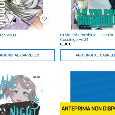
La Via del Grembiule – Lo Yaku
ri Vol.13
Casalingo Vol.14
6,00
€
GGIUNGI AL CARRELLO
AGGIUNGI AL CARREL