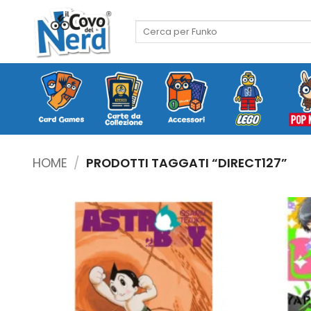
Salta
ai
Cerca:
contenuti
HOME
/
PRODOTTI TAGGATI “DIRECT127”