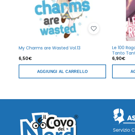
Le 100 Rag
My Charms are Wasted Vol.13
Tanto Tant
6,50
€
6,90
€
AGGIUNGI AL CARRELLO
A
Servizio C