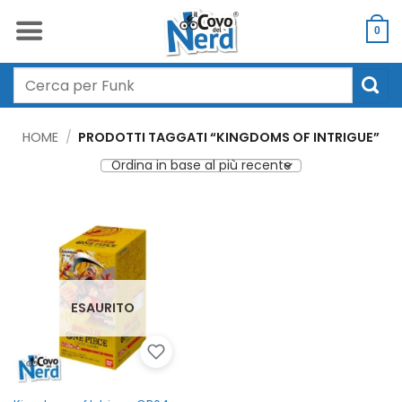
Salta
ai
0
contenuti
Cerca:
HOME
/
PRODOTTI TAGGATI “KINGDOMS OF INTRIGUE”
ESAURITO