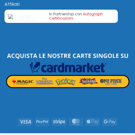
Affiliati
In Partnership con
Autograph
Certificazioni
Visa
PayPal
Stripe
MasterCard
Apple
Google
Pay
Pay