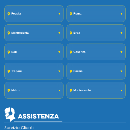
Foggia
▼
Roma
▼
Manfredonia
▼
Erba
▼
Bari
▼
Cosenza
▼
Trapani
▼
Parma
▼
Melzo
▼
Montevarchi
▼
Servizio Clienti