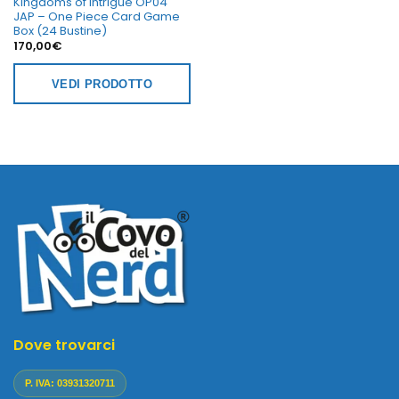
Kingdoms of Intrigue OP04
JAP – One Piece Card Game
Box (24 Bustine)
170,00
€
VEDI PRODOTTO
Dove trovarci
P. IVA: 03931320711