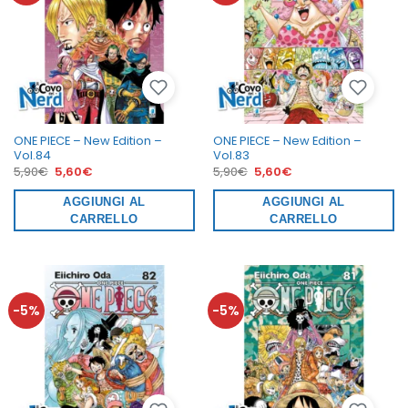
ONE PIECE – New Edition –
ONE PIECE – New Edition –
Vol.84
Vol.83
Il
Il
Il
Il
5,90
€
5,60
€
5,90
€
5,60
€
prezzo
prezzo
prezzo
prezzo
originale
attuale
originale
attuale
era:
AGGIUNGI AL
è:
era:
AGGIUNGI AL
è:
5,90€.
5,60€.
5,90€.
5,60€.
CARRELLO
CARRELLO
-5%
-5%