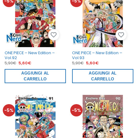
-5%
-5%
ONE PIECE – New Edition –
ONE PIECE – New Edition –
Vol.92
Vol.93
Il
Il
Il
Il
5,90
€
5,60
€
5,90
€
5,60
€
prezzo
prezzo
prezzo
prezzo
originale
attuale
originale
attuale
era:
AGGIUNGI AL
è:
era:
AGGIUNGI AL
è:
5,90€.
5,60€.
5,90€.
5,60€.
CARRELLO
CARRELLO
-5%
-5%