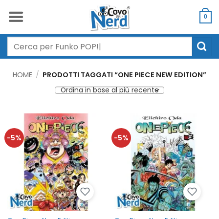
Salta
ai
0
contenuti
Cerca:
HOME
/
PRODOTTI TAGGATI “ONE PIECE NEW EDITION”
-5%
-5%