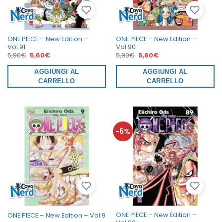
ONE PIECE – New Edition –
ONE PIECE – New Edition –
Vol.91
Vol.90
Il
Il
Il
Il
5,90
€
5,60
€
5,90
€
5,60
€
prezzo
prezzo
prezzo
prezzo
originale
attuale
originale
attuale
era:
AGGIUNGI AL
è:
era:
AGGIUNGI AL
è:
5,90€.
5,60€.
5,90€.
5,60€.
CARRELLO
CARRELLO
-5%
ONE PIECE – New Edition –
ONE PIECE – New Edition – Vol.9