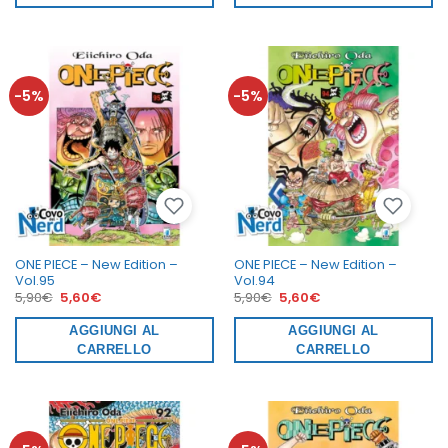
-5%
-5%
ONE PIECE – New Edition –
ONE PIECE – New Edition –
Vol.95
Vol.94
Il
Il
Il
Il
5,90
€
5,60
€
5,90
€
5,60
€
prezzo
prezzo
prezzo
prezzo
originale
attuale
originale
attuale
era:
AGGIUNGI AL
è:
era:
AGGIUNGI AL
è:
5,90€.
5,60€.
5,90€.
5,60€.
CARRELLO
CARRELLO