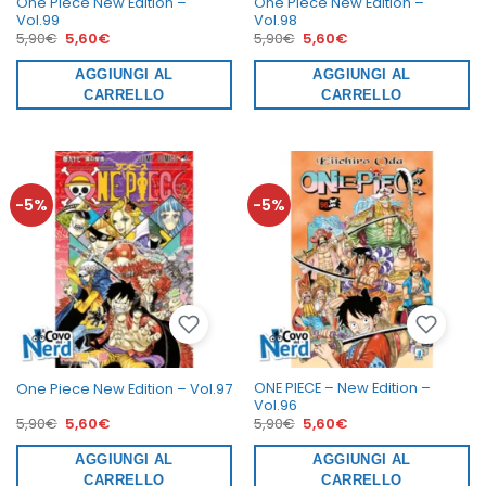
One Piece New Edition –
One Piece New Edition –
Vol.99
Vol.98
Il
Il
Il
Il
5,90
€
5,60
€
5,90
€
5,60
€
prezzo
prezzo
prezzo
prezzo
originale
attuale
originale
attuale
era:
AGGIUNGI AL
è:
era:
AGGIUNGI AL
è:
5,90€.
5,60€.
5,90€.
5,60€.
CARRELLO
CARRELLO
-5%
-5%
ONE PIECE – New Edition –
One Piece New Edition – Vol.97
Vol.96
Il
Il
Il
Il
5,90
€
5,60
€
5,90
€
5,60
€
prezzo
prezzo
prezzo
prezzo
originale
attuale
originale
attuale
era:
AGGIUNGI AL
è:
era:
AGGIUNGI AL
è:
5,90€.
5,60€.
5,90€.
5,60€.
CARRELLO
CARRELLO