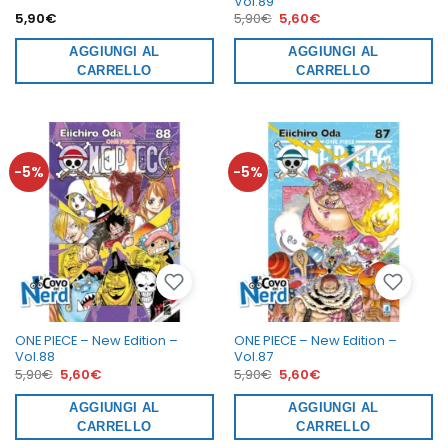
Vol.89
Il
Il
5,90
€
5,90
€
5,60
€
prezzo
prezzo
originale
attuale
AGGIUNGI AL
era:
AGGIUNGI AL
è:
5,90€.
5,60€.
CARRELLO
CARRELLO
-5%
-5%
ONE PIECE – New Edition –
ONE PIECE – New Edition –
Vol.88
Vol.87
Il
Il
Il
Il
5,90
€
5,60
€
5,90
€
5,60
€
prezzo
prezzo
prezzo
prezzo
originale
attuale
originale
attuale
era:
AGGIUNGI AL
è:
era:
AGGIUNGI AL
è:
5,90€.
5,60€.
5,90€.
5,60€.
CARRELLO
CARRELLO