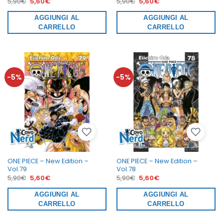
Il
Il
Il
Il
5,90
€
5,60
€
5,90
€
5,60
€
prezzo
prezzo
prezzo
prezzo
originale
attuale
originale
attuale
era:
AGGIUNGI AL
è:
era:
AGGIUNGI AL
è:
5,90€.
5,60€.
5,90€.
5,60€.
CARRELLO
CARRELLO
-5%
-5%
ONE PIECE – New Edition –
ONE PIECE – New Edition –
Vol.79
Vol.78
Il
Il
Il
Il
5,90
€
5,60
€
5,90
€
5,60
€
prezzo
prezzo
prezzo
prezzo
originale
attuale
originale
attuale
era:
AGGIUNGI AL
è:
era:
AGGIUNGI AL
è:
5,90€.
5,60€.
5,90€.
5,60€.
CARRELLO
CARRELLO