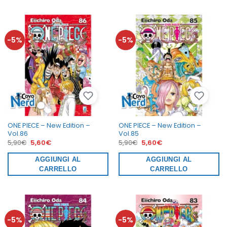
-5%
-5%
ONE PIECE – New Edition –
ONE PIECE – New Edition –
Vol.86
Vol.85
Il
Il
Il
Il
5,90
€
5,60
€
5,90
€
5,60
€
prezzo
prezzo
prezzo
prezzo
originale
attuale
originale
attuale
era:
AGGIUNGI AL
è:
era:
AGGIUNGI AL
è:
5,90€.
5,60€.
5,90€.
5,60€.
CARRELLO
CARRELLO
-5%
-5%