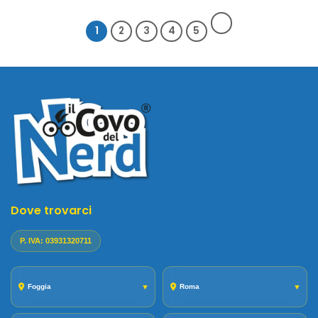
1
2
3
4
5
Dove trovarci
P. IVA: 03931320711
Foggia
▼
Roma
▼