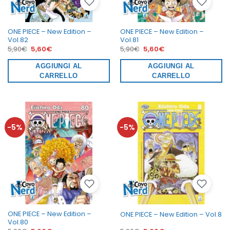
ONE PIECE – New Edition –
ONE PIECE – New Edition –
Vol.82
Vol.81
Il
Il
Il
Il
5,90
€
5,60
€
5,90
€
5,60
€
prezzo
prezzo
prezzo
prezzo
originale
attuale
originale
attuale
era:
AGGIUNGI AL
è:
era:
AGGIUNGI AL
è:
5,90€.
5,60€.
5,90€.
5,60€.
CARRELLO
CARRELLO
-5%
-5%
ONE PIECE – New Edition –
ONE PIECE – New Edition – Vol.8
Vol.80