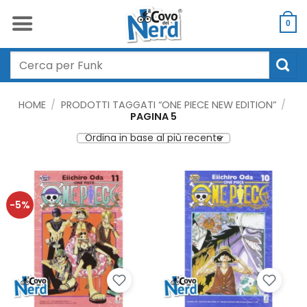
Salta
ai
0
contenuti
Cerca:
HOME
/
PRODOTTI TAGGATI “ONE PIECE NEW EDITION”
/
PAGINA 5
-5%