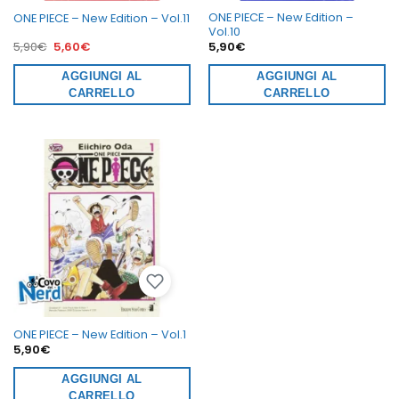
ONE PIECE – New Edition –
ONE PIECE – New Edition – Vol.11
Vol.10
Il
Il
5,90
€
5,60
€
5,90
€
prezzo
prezzo
originale
attuale
era:
AGGIUNGI AL
è:
AGGIUNGI AL
5,90€.
5,60€.
CARRELLO
CARRELLO
ONE PIECE – New Edition – Vol.1
5,90
€
AGGIUNGI AL
CARRELLO