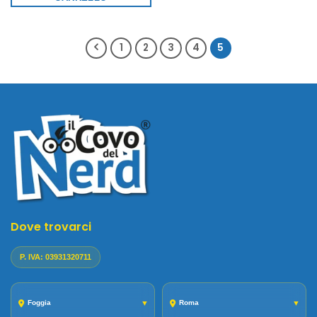
1
2
3
4
5
Dove trovarci
P. IVA: 03931320711
Foggia
▼
Roma
▼