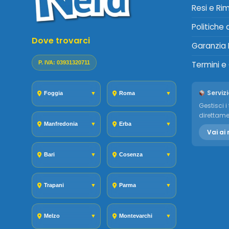
Resi e Ri
Politiche
Dove trovarci
Garanzia 
P. IVA: 03931320711
Termini e
Servizi
Foggia
▼
Roma
▼
Gestisci i 
direttame
Manfredonia
▼
Erba
▼
Vai ai 
Bari
▼
Cosenza
▼
Trapani
▼
Parma
▼
Melzo
▼
Montevarchi
▼