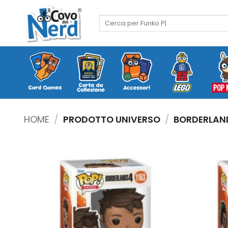
Salta
ai
Cerca:
contenuti
HOME
/
PRODOTTO UNIVERSO
/
BORDERLAN