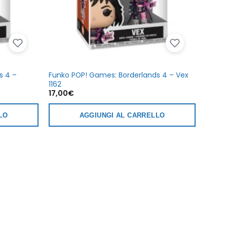
s 4 –
Funko POP! Games: Borderlands 4 – Vex
1162
17,00
€
LO
AGGIUNGI AL CARRELLO