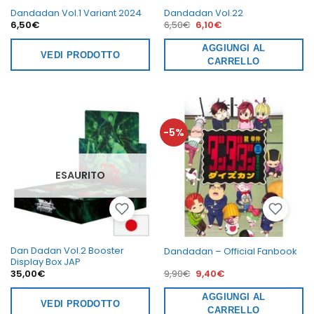
Dandadan Vol.1 Variant 2024
Dandadan Vol.22
Il
Il
6,50
€
6,50
€
6,10
€
prezzo
prezzo
originale
attuale
era:
AGGIUNGI AL
è:
VEDI PRODOTTO
6,50€.
6,10€.
CARRELLO
-5%
ESAURITO
Dan Dadan Vol.2 Booster
Dandadan – Official Fanbook
Display Box JAP
Il
Il
35,00
€
9,90
€
9,40
€
prezzo
prezzo
originale
attuale
era:
AGGIUNGI AL
è:
VEDI PRODOTTO
9,90€.
9,40€.
CARRELLO