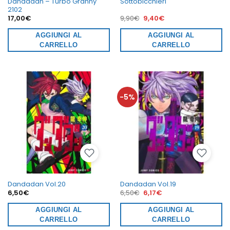
Dandadan – Turbo Granny
Sottobicchieri
2102
Il
Il
17,00
€
9,90
€
9,40
€
prezzo
prezzo
originale
attuale
AGGIUNGI AL
era:
AGGIUNGI AL
è:
9,90€.
9,40€.
CARRELLO
CARRELLO
-5%
Dandadan Vol.20
Dandadan Vol.19
Il
Il
6,50
€
6,50
€
6,17
€
prezzo
prezzo
originale
attuale
AGGIUNGI AL
era:
AGGIUNGI AL
è:
6,50€.
6,17€.
CARRELLO
CARRELLO