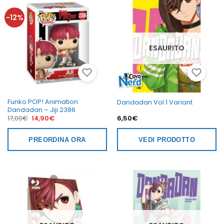
-12%
ESAURITO
Funko POP! Animation:
Dandadan Vol.1 Variant
Dandadan – Jiji 2386
Il
Il
17,00
€
14,90
€
6,50
€
prezzo
prezzo
originale
attuale
era:
è:
PREORDINA ORA
VEDI PRODOTTO
17,00€.
14,90€.