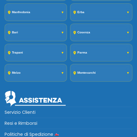
Manfredonia
▼
Erba
▼
Bari
▼
Cosenza
▼
Trapani
▼
Parma
▼
Melzo
▼
Montevarchi
▼
Servizio Clienti
Resi e Rimborsi
Politiche di Spedizione