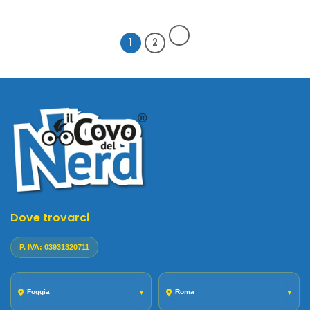
1
2
Dove trovarci
P. IVA: 03931320711
Foggia
▼
Roma
▼