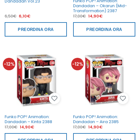
Funko POP! Animation:
Dandadan Vol.23
Dandadan – Okarun (Mid-
Transformation) 2387
Il
Il
Il
Il
6,50
€
6,10
€
17,00
€
14,90
€
prezzo
prezzo
prezzo
prezzo
originale
attuale
originale
attuale
era:
è:
era:
è:
PREORDINA ORA
PREORDINA ORA
6,50€.
6,10€.
17,00€.
14,90€.
-12%
-12%
Funko POP! Animation:
Funko POP! Animation:
Dandadan – Kinta 2388
Dandadan – Aira 2385
Il
Il
Il
Il
17,00
€
14,90
€
17,00
€
14,90
€
prezzo
prezzo
prezzo
prezzo
originale
attuale
originale
attuale
era:
è:
era:
è: