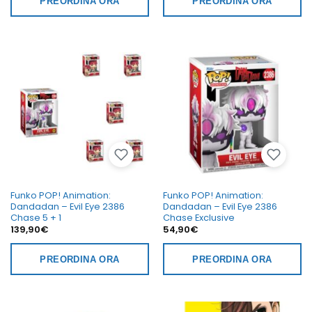
PREORDINA ORA
PREORDINA ORA
17,00€.
14,90€.
17,00€.
14,90€.
Funko POP! Animation:
Funko POP! Animation:
Dandadan – Evil Eye 2386
Dandadan – Evil Eye 2386
Chase 5 + 1
Chase Exclusive
139,90
€
54,90
€
PREORDINA ORA
PREORDINA ORA