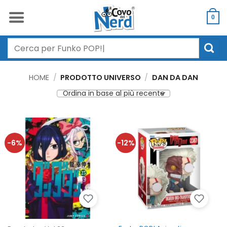
Salta
ai
0
contenuti
Cerca:
HOME
/
PRODOTTO UNIVERSO
/
DAN DA DAN
-6%
-12%