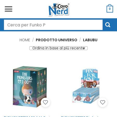
Salta
ai
0
contenuti
Cerca:
HOME
/
PRODOTTO UNIVERSO
/
LABUBU