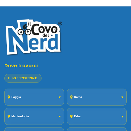
Dove trovarci
P. IVA: 03931320711
Foggia
▼
Roma
▼
Manfredonia
▼
Erba
▼