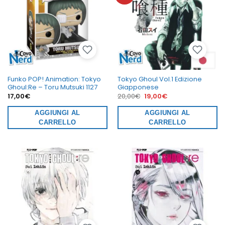
Funko POP! Animation: Tokyo
Tokyo Ghoul Vol.1 Edizione
Ghoul:Re – Toru Mutsuki 1127
Giapponese
Il
Il
17,00
€
20,00
€
19,00
€
prezzo
prezzo
originale
attuale
AGGIUNGI AL
era:
AGGIUNGI AL
è:
20,00€.
19,00€.
CARRELLO
CARRELLO