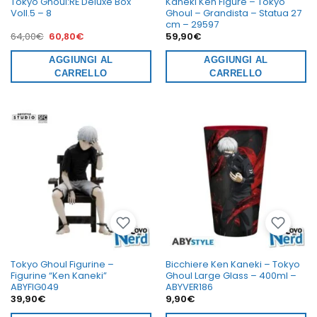
Tokyo Ghoul:RE Deluxe Box
Kaneki Ken Figure – Tokyo
Voll.5 – 8
Ghoul – Grandista – Statua 27
cm – 29597
Il
Il
64,00
€
60,80
€
59,90
€
prezzo
prezzo
originale
attuale
era:
AGGIUNGI AL
è:
AGGIUNGI AL
64,00€.
60,80€.
CARRELLO
CARRELLO
Tokyo Ghoul Figurine –
Bicchiere Ken Kaneki – Tokyo
Figurine “Ken Kaneki”
Ghoul Large Glass – 400ml –
ABYFIG049
ABYVER186
39,90
€
9,90
€