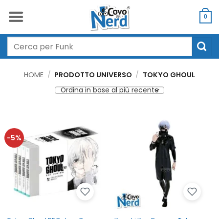
Salta
ai
0
contenuti
Cerca:
HOME
/
PRODOTTO UNIVERSO
/
TOKYO GHOUL
-5%