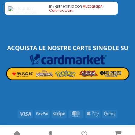
In Partnership con
Autograph
Certificazioni
Visa
PayPal
Stripe
MasterCard
Apple
Google
Pay
Pay