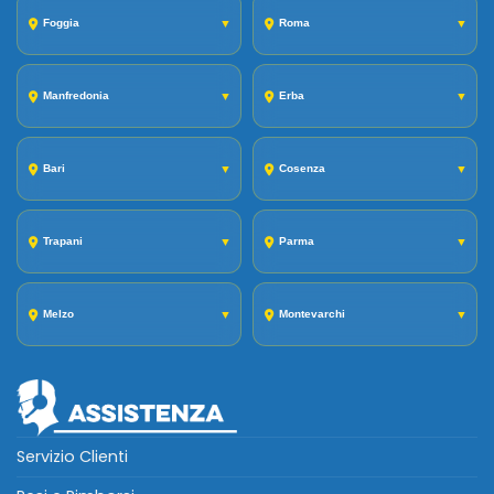
Foggia
▼
Roma
▼
Manfredonia
▼
Erba
▼
Bari
▼
Cosenza
▼
Trapani
▼
Parma
▼
Melzo
▼
Montevarchi
▼
Servizio Clienti