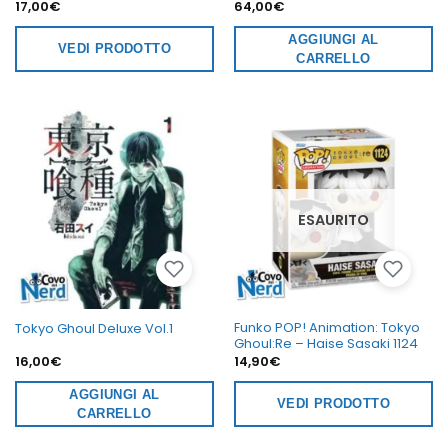
17,00
€
64,00
€
AGGIUNGI AL
VEDI PRODOTTO
CARRELLO
ESAURITO
Funko POP! Animation: Tokyo
Tokyo Ghoul Deluxe Vol.1
Ghoul:Re – Haise Sasaki 1124
16,00
€
14,90
€
AGGIUNGI AL
VEDI PRODOTTO
CARRELLO