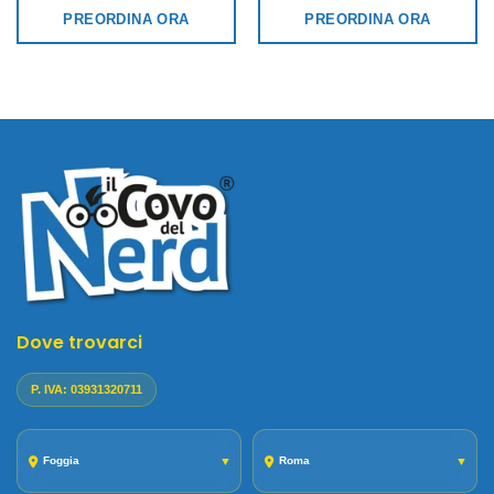
PREORDINA ORA
PREORDINA ORA
Dove trovarci
P. IVA: 03931320711
Foggia
▼
Roma
▼