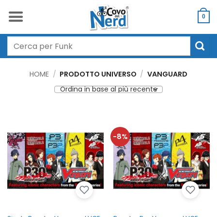
Salta
ai
0
contenuti
Cerca:
HOME
/
PRODOTTO UNIVERSO
/
VANGUARD
-8%