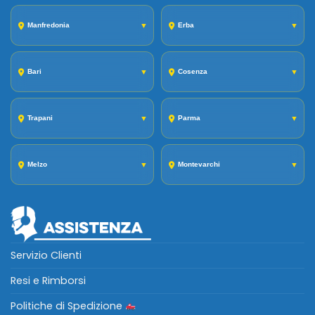
Manfredonia
▼
Erba
▼
Bari
▼
Cosenza
▼
Trapani
▼
Parma
▼
Melzo
▼
Montevarchi
▼
Servizio Clienti
Resi e Rimborsi
Politiche di Spedizione