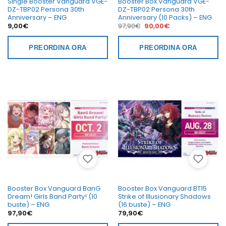
Single Booster Vanguard VGE-
Booster Box Vanguard VGE-
DZ-TBP02 Persona 30th
DZ-TBP02 Persona 30th
Anniversary – ENG
Anniversary (10 Packs) – ENG
Il
Il
9,00
€
97,90
€
90,00
€
prezzo
prezzo
originale
attuale
era:
è:
PREORDINA ORA
PREORDINA ORA
97,90€.
90,00€.
Booster Box Vanguard BanG
Booster Box Vanguard BT15
Dream! Girls Band Party! (10
Strike of Illusionary Shadows
buste) – ENG
(16 buste) – ENG
97,90
€
79,90
€