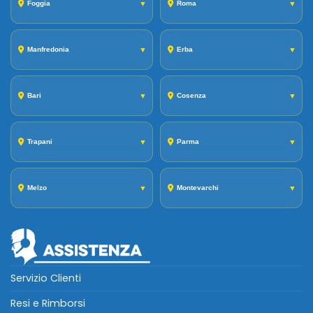
Foggia
▼
Roma
▼
Manfredonia
▼
Erba
▼
Bari
▼
Cosenza
▼
Trapani
▼
Parma
▼
Melzo
▼
Montevarchi
▼
Servizio Clienti
Resi e Rimborsi