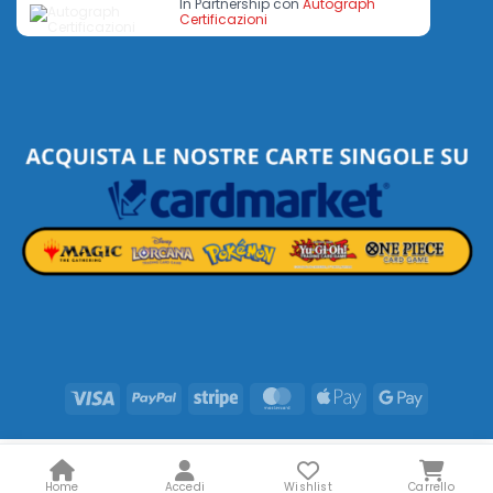
In Partnership con
Autograph
Certificazioni
Visa
PayPal
Stripe
MasterCard
Apple
Google
Pay
Pay
Home
Accedi
Wishlist
Carrello