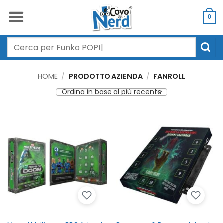
Salta
ai
0
contenuti
Cerca:
HOME
/
PRODOTTO AZIENDA
/
FANROLL