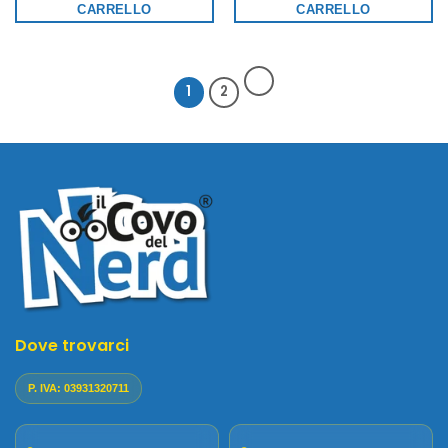
CARRELLO
CARRELLO
1
2
Dove trovarci
P. IVA: 03931320711