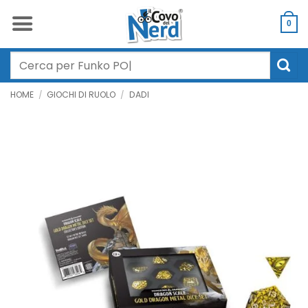
Salta
ai
0
contenuti
Cerca:
HOME
/
GIOCHI DI RUOLO
/
DADI