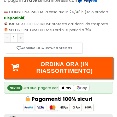
o paga in
3 rate
senza interessi con
CONSEGNA RAPIDA:
a casa tua in 24/48 h (solo prodotti
Disponibili
)
IMBALLAGGIO PREMIUM:
protetto dai danni da trasporto
SPEDIZIONE GRATUITA:
su ordini superiori a 79€
Set 7 FanRoll Premium Metal Dice Set Dragon Scale Gold qu
ORDINA ORA (IN
RIASSORTIMENTO)
Ora puoi pagare con
Pay
Pay
Novità
Pagamenti 100% sicuri