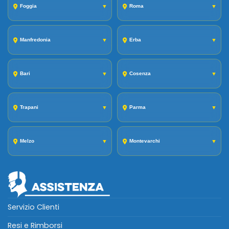
Foggia
▼
Roma
▼
Manfredonia
▼
Erba
▼
Bari
▼
Cosenza
▼
Trapani
▼
Parma
▼
Melzo
▼
Montevarchi
▼
Servizio Clienti
Resi e Rimborsi