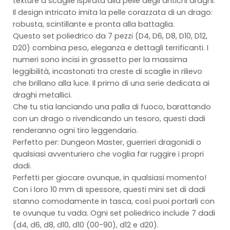
texture a scaglie ispirata alla pelle degli antichi draghi.
Il design intricato imita la pelle corazzata di un drago:
robusta, scintillante e pronta alla battaglia.
Questo set poliedrico da 7 pezzi (D4, D6, D8, D10, D12,
D20) combina peso, eleganza e dettagli terrificanti. I
numeri sono incisi in grassetto per la massima
leggibilità, incastonati tra creste di scaglie in rilievo
che brillano alla luce. Il primo di una serie dedicata ai
draghi metallici.
Che tu stia lanciando una palla di fuoco, barattando
con un drago o rivendicando un tesoro, questi dadi
renderanno ogni tiro leggendario.
Perfetto per: Dungeon Master, guerrieri dragonidi o
qualsiasi avventuriero che voglia far ruggire i propri
dadi.
Perfetti per giocare ovunque, in qualsiasi momento!
Con i loro 10 mm di spessore, questi mini set di dadi
stanno comodamente in tasca, così puoi portarli con
te ovunque tu vada. Ogni set poliedrico include 7 dadi
(d4, d6, d8, d10, d10 (00-90), d12 e d20).