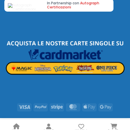
In Partnership con
Autograph
Certificazioni
Visa
PayPal
Stripe
MasterCard
Apple
Google
Pay
Pay