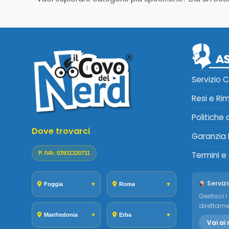
Servizio C
Resi e Ri
Politiche
Dove trovarci
Garanzia 
P. IVA: 03931320711
Termini e
Servizi
Foggia
▼
Roma
▼
Gestisci i 
direttame
Manfredonia
▼
Erba
▼
Vai ai 