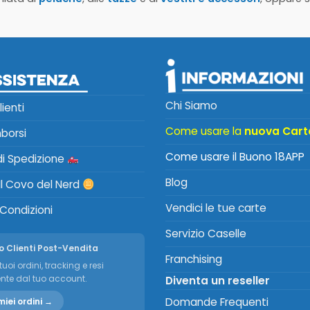
Chi Siamo
lienti
Come usare la
nuova Cart
mborsi
Come usare il Buono 18APP
 di Spedizione
Blog
Il Covo del Nerd
Vendici le tue carte
 Condizioni
Servizio Caselle
o Clienti Post-Vendita
Franchising
tuoi ordini, tracking e resi
nte dal tuo account.
Diventa un reseller
Domande Frequenti
miei ordini →