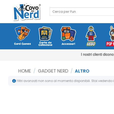
Salta
ai
Cerca:
contenuti
HOME
/
GADGET NERD
/
ALTRO
I filtri avanzati non sono al momento disponibili. Stai vedendo i