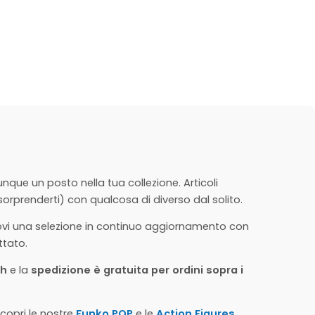
ue un posto nella tua collezione. Articoli
orprenderti) con qualcosa di diverso dal solito.
ovi una selezione in continuo aggiornamento con
ttato.
8h
e la
spedizione è gratuita per ordini sopra i
copri le nostre
Funko POP
e le
Action Figures
.