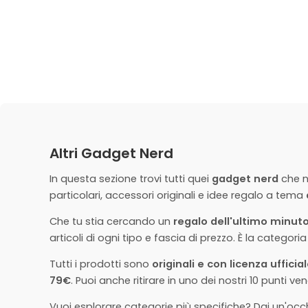
Altri Gadget Nerd
In questa sezione trovi tutti quei
gadget nerd
che n
particolari, accessori originali e idee regalo a tema
Che tu stia cercando un
regalo dell'ultimo minut
articoli di ogni tipo e fascia di prezzo. È la catego
Tutti i prodotti sono
originali e con licenza ufficia
79€
. Puoi anche ritirare in uno dei nostri 10 punti ven
Vuoi esplorare categorie più specifiche? Dai un'occ