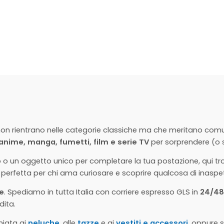
on rientrano nelle categorie classiche ma che meritano comunq
anime, manga, fumetti, film e serie TV
per sorprendere (o s
o
o un oggetto unico per completare la tua postazione, qui tr
ria perfetta per chi ama curiosare e scoprire qualcosa di inaspe
le
. Spediamo in tutta Italia con corriere espresso GLS in
24/4
dita.
hiata ai
peluche
, alle
tazze
e ai
vestiti e accessori
, oppure s