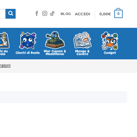
ACCEDI
0,00
€
0
BLOG